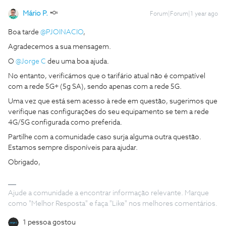
Mário P.
Forum|Forum|1 year ago
Boa tarde ​
@PJOINACIO
,
Agradecemos a sua mensagem.
O ​
@Jorge C
deu uma boa ajuda.
No entanto, verificámos que o tarifário atual não é compatível
com a rede 5G+ (5g SA), sendo apenas com a rede 5G.
Uma vez que está sem acesso à rede em questão, sugerimos que
verifique nas configurações do seu equipamento se tem a rede
4G/5G configurada como preferida.
Partilhe com a comunidade caso surja alguma outra questão.
Estamos sempre disponíveis para ajudar.
Obrigado,
Ajude a comunidade a encontrar informação relevante. Marque
como "Melhor Resposta" e faça "Like" nos melhores comentários.
1 pessoa gostou