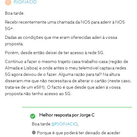
PJOINACIO
P
Boa tarde.
Recebi recentemente uma chamada da NOS para aderir à NOS
5G+.
Dadas as condições que me eram oferecidas aderi à vossa
proposta.
Porém, desde então deixei de ter acesso à rede 5G.
Continuo a fazer o mesmo trajeto casa-trabalho-casa (região de
Almada e Lisboa) e onde antes o meu telemóvel captava redes
5G agora deixou de o fazer. Alguma razão para tal? Na altura
disseram-me que não necessitava de alterar o cartão (neste caso,
trata-se de um eSIM). O facto é que desde que aderi à vossa
proposta não tenho acesso ao 5G.
Melhor resposta por
Jorge C
Boa tarde ​
@PJOINACIO
,
🛑 Porque é que poderá ter deixado de aceder