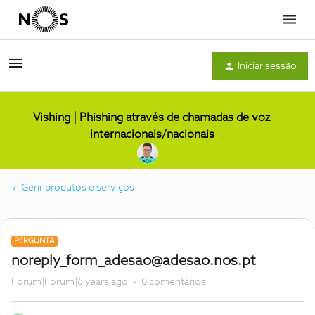
Menu
Iniciar sessão
Vishing | Phishing através de chamadas de voz
internacionais/nacionais
Gerir produtos e serviços
PERGUNTA
noreply_form_adesao@adesao.nos.pt
Forum|Forum|6 years ago
0 comentários