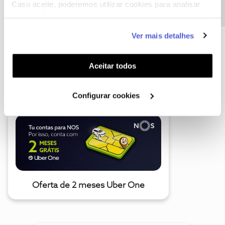
Caso aceite, poderemos utilizar cookies para analisar
informação estatística (cookies de analítica), adaptar
este serviço às suas preferências e apresentar-lhe
Ver mais detalhes
funcionalidades (cookies de personalização e
funcionalidade) e adaptar anúncios aos seus interesses
(cookies de publicidade personalizada). Pode gerir a
A poupança que COMBINA
Aceitar todos
utilização dos cookies clicando em "
Configurar
Cookies
".
Configurar cookies
Oferta de 2 meses Uber One