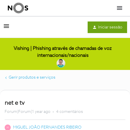
Menu
Iniciar sessão
Vishing | Phishing através de chamadas de voz
internacionais/nacionais
Gerir produtos e serviços
net e tv
Forum|Forum|1 year ago
4 comentários
MIGUEL JOÃO FERNANDES RIBEIRO
M