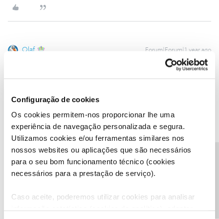
Olaf
Forum|Forum|1 year ago
Mas como deve compreender falhas podem acontecer, como
pode acontecer com qualquer serviço, seja luz água compra de
equipamentos.
Configuração de cookies
Os cookies permitem-nos proporcionar lhe uma
experiência de navegação personalizada e segura.
Utilizamos cookies e/ou ferramentas similares nos
nossos websites ou aplicações que são necessários
Mário P.
Forum|Forum|1 year ago
Precisa de ajuda?
para o seu bom funcionamento técnico (cookies
Boa tarde, ​
@MIGUEL JOÃO FERNANDES RIBEIRO
necessários para a prestação de serviço).
Lamentamos o transtorno.
Pelo que nos indica a situação está já identificada e em resolução,
Caso aceite, poderemos utilizar cookies para analisar
tratando-se de problemas gerais na localidade.
informação estatística (cookies de analítica), adaptar
Agradecemos a sua compreensão.