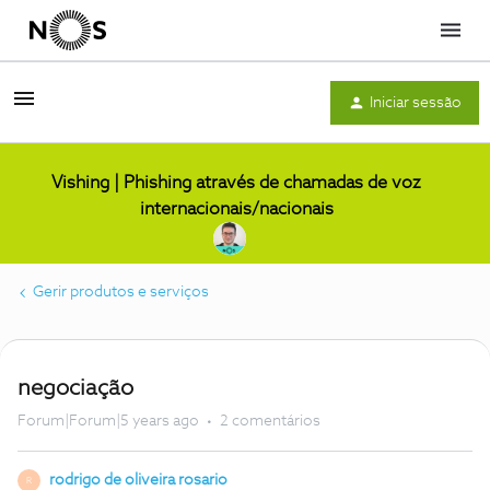
Menu
Iniciar sessão
Vishing | Phishing através de chamadas de voz
internacionais/nacionais
Gerir produtos e serviços
negociação
Forum|Forum|5 years ago
2 comentários
rodrigo de oliveira rosario
R