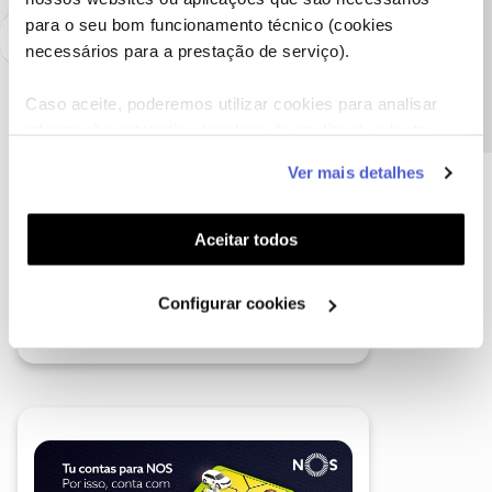
Precisa de ajuda?
para o seu bom funcionamento técnico (cookies
necessários para a prestação de serviço).
Caso aceite, poderemos utilizar cookies para analisar
informação estatística (cookies de analítica), adaptar
este serviço às suas preferências e apresentar-lhe
Ver mais detalhes
funcionalidades (cookies de personalização e
funcionalidade) e adaptar anúncios aos seus interesses
(cookies de publicidade personalizada). Pode gerir a
Aceitar todos
utilização dos cookies clicando em "
Configurar
Cookies
".
Configurar cookies
A poupança que COMBINA