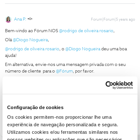
Ana P.
Forum|Forum|5 years ago
Bem-vindo ao Fórum NOS
@rodrigo de oliveira rosario
,
Olá
@Diogo Nogueira
,
@rodrigo de oliveira rosario
, o
@Diogo Nogueira
deu uma boa
ajuda!
Em alternativa, envie-nos uma mensagem privada com o seu
número de cliente para o
@Fórum
, por favor.
Obrigada
Ajude a comunidade a encontrar informação relevante. Marque
como "Melhor Resposta" e faça "Like" nos melhores comentários.
Configuração de cookies
Os cookies permitem-nos proporcionar lhe uma
1 pessoa gostou
experiência de navegação personalizada e segura.
Utilizamos cookies e/ou ferramentas similares nos
nossos websites ou aplicações que são necessários