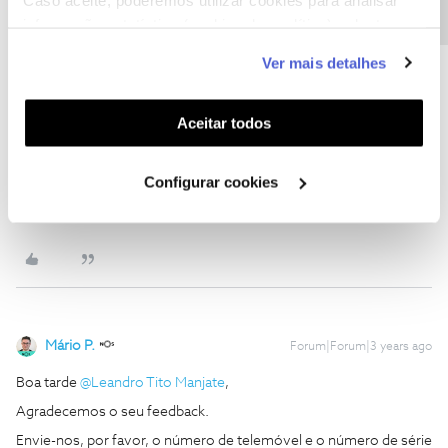
informação estatística (cookies de analítica), adaptar
este serviço às suas preferências e apresentar-lhe
Ver mais detalhes
funcionalidades (cookies de personalização e
funcionalidade) e adaptar anúncios aos seus interesses
(cookies de publicidade personalizada). Pode gerir a
Aceitar todos
utilização dos cookies clicando em "
Configurar
Cookies
".
Configurar cookies
Mário P.
Forum|Forum|3 years ago
Boa tarde
@Leandro Tito Manjate
,
Agradecemos o seu feedback.
Envie-nos, por favor, o número de telemóvel e o número de série