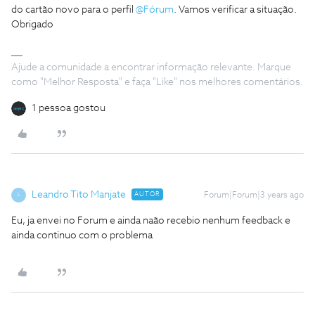
do cartão novo para o perfil
@Fórum
. Vamos verificar a situação.
Obrigado
Ajude a comunidade a encontrar informação relevante. Marque
como "Melhor Resposta" e faça "Like" nos melhores comentários.
1 pessoa gostou
Leandro Tito Manjate
AUTOR
Forum|Forum|3 years ago
L
Eu, ja envei no Forum e ainda naão recebio nenhum feedback e
ainda continuo com o problema