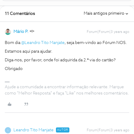
Mais antigos primeiro
11 Comentários
Mário P.
Forum|Forum|3 years ago
Bom dia
@Leandro Tito Manjate
, seja bem-vindo ao Fórum NOS.
Estamos aqui para ajudar.
Diga-nos, por favor, onde foi adquirida da 2.ª via do cartão?
Obrigado
Ajude a comunidade a encontrar informação relevante. Marque
como "Melhor Resposta" e faça "Like" nos melhores comentários.
Leandro Tito Manjate
AUTOR
Forum|Forum|3 years ago
L