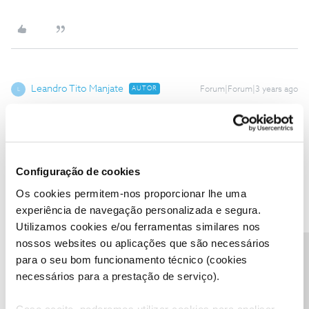
Leandro Tito Manjate
AUTOR
Forum|Forum|3 years ago
L
De acordo com eles o cartao esta ativado
Configuração de cookies
Os cookies permitem-nos proporcionar lhe uma
experiência de navegação personalizada e segura.
Leandro Tito Manjate
AUTOR
Forum|Forum|3 years ago
L
Utilizamos cookies e/ou ferramentas similares nos
nossos websites ou aplicações que são necessários
Precisa de ajuda?
para o seu bom funcionamento técnico (cookies
necessários para a prestação de serviço).
O meu antigo sim esta nesse equipamento samyung s20, mas
agora que pedi a segunda via ela em um outro samuyung S6
Caso aceite, poderemos utilizar cookies para analisar