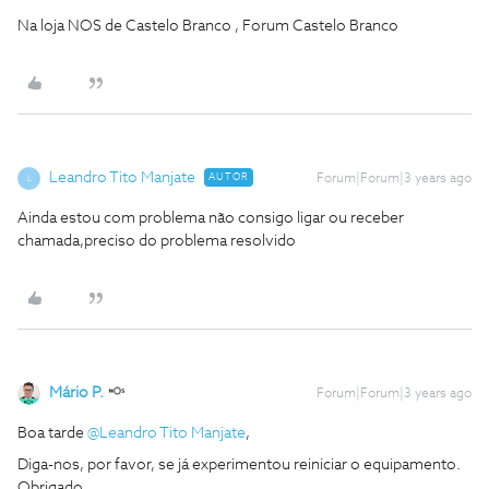
Na loja NOS de Castelo Branco , Forum Castelo Branco
Leandro Tito Manjate
AUTOR
Forum|Forum|3 years ago
L
Ainda estou com problema não consigo ligar ou receber
chamada,preciso do problema resolvido
Mário P.
Forum|Forum|3 years ago
Boa tarde
@Leandro Tito Manjate
,
Diga-nos, por favor, se já experimentou reiniciar o equipamento.
Obrigado