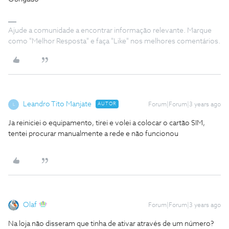
Ajude a comunidade a encontrar informação relevante. Marque
como "Melhor Resposta" e faça "Like" nos melhores comentários.
Leandro Tito Manjate
AUTOR
Forum|Forum|3 years ago
L
Ja reiniciei o equipamento, tirei e volei a colocar o cartão SIM,
tentei procurar manualmente a rede e não funcionou
Olaf
Forum|Forum|3 years ago
Na loja não disseram que tinha de ativar através de um número?