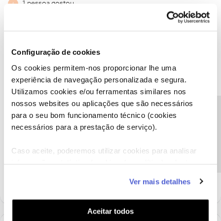
1 pessoa gostou
A
Configuração de cookies
Inês B.
Forum|Forum|5 years ago
Os cookies permitem-nos proporcionar lhe uma
Olá
experiência de navegação personalizada e segura.
@Andreia Filipa Garcia Nobre
,
Utilizamos cookies e/ou ferramentas similares nos
O
@Guimas
e o
@Jose Rodrigues
ajudaram.
nossos websites ou aplicações que são necessários
Sugerimos que faça um teste de velocidade por cabo de rede,
Precisa de ajuda?
para o seu bom funcionamento técnico (cookies
aqui
, para podermos perceber melhor o que se passa.
necessários para a prestação de serviço).
Obrigada
Caso aceite, poderemos utilizar cookies para analisar
informação estatística (cookies de analítica), adaptar
Ajude a comunidade a encontrar informação relevante. Marque
como "Melhor Resposta" e faça "Like" nos melhores comentários.
este serviço às suas preferências e apresentar-lhe
Ver mais detalhes
funcionalidades (cookies de personalização e
funcionalidade) e adaptar anúncios aos seus interesses
(cookies de publicidade personalizada). Pode gerir a
Aceitar todos