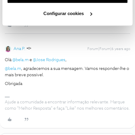
utilização dos cookies clicando em "
Configurar
Cookies
".
Configurar cookies
1 pessoa gostou
Ana P.
Forum|Forum|6 years ago
Olá
@bela.m
e
@Jose Rodrigues
,
@bela.m
, agradecemos a sua mensagem. Vamos responder-lhe o
mais breve possível.
Obrigada
Ajude a comunidade a encontrar informação relevante. Marque
como "Melhor Resposta" e faça "Like" nos melhores comentários.