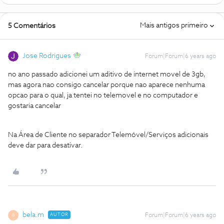
Mais antigos primeiro
5 Comentários
Jose Rodrigues
Forum|Forum|6 years ago
no ano passado adicionei um aditivo de internet movel de 3gb,
mas agora nao consigo cancelar porque nao aparece nenhuma
opcao para o qual, ja tentei no telemovel e no computador e
gostaria cancelar
Na Área de Cliente no separador Telemóvel/Serviços adicionais
deve dar para desativar.
bela.m
AUTOR
Forum|Forum|6 years ago
B