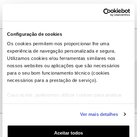
Configuração de cookies
Jose Rodrigues
RESPOSTA
Forum|Forum|6 years ago
Os cookies permitem-nos proporcionar lhe uma
experiência de navegação personalizada e segura.
Nesse caso terá que pedir a desactivação ou através do 16990
opção 3 chamada gratis da rede NOS ou através da moderação
Utilizamos cookies e/ou ferramentas similares nos
do Fórum enviando por P/M o seu nº de cliente NOS à
nossos websites ou aplicações que são necessários
moderadora
@Ana P.
Precisa de ajuda?
para o seu bom funcionamento técnico (cookies
necessários para a prestação de serviço).
1 pessoa gostou
B
Caso aceite, poderemos utilizar cookies para analisar
informação estatística (cookies de analítica), adaptar
este serviço às suas preferências e apresentar-lhe
Ver mais detalhes
funcionalidades (cookies de personalização e
funcionalidade) e adaptar anúncios aos seus interesses
bela.m
AUTOR
Forum|Forum|6 years ago
B
(cookies de publicidade personalizada). Pode gerir a
Aceitar todos
obrigada vou fazer como indicado