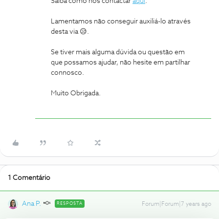
Saiba como nos contactar
aqui
.
Lamentamos não conseguir auxiliá-lo através
desta via 😥.
Se tiver mais alguma dúvida ou questão em
que possamos ajudar, não hesite em partilhar
connosco.
Muito Obrigada.
1 Comentário
Ana P.
RESPOSTA
Forum|Forum|7 years ago