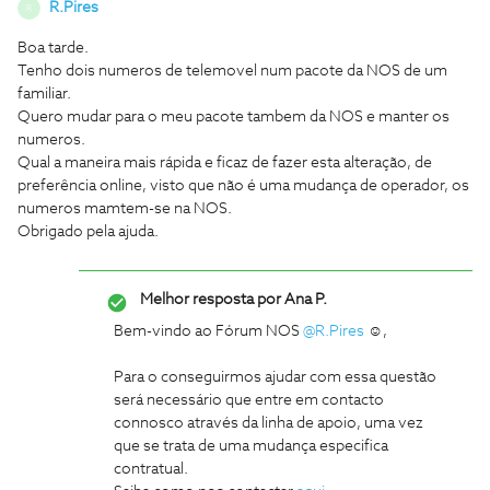
R.Pires
R
Boa tarde.
Tenho dois numeros de telemovel num pacote da NOS de um
familiar.
Quero mudar para o meu pacote tambem da NOS e manter os
numeros.
Qual a maneira mais rápida e ficaz de fazer esta alteração, de
preferência online, visto que não é uma mudança de operador, os
numeros mamtem-se na NOS.
Obrigado pela ajuda.
Melhor resposta por
Ana P.
Bem-vindo ao Fórum NOS
@R.Pires
☺️,
Para o conseguirmos ajudar com essa questão
será necessário que entre em contacto
connosco através da linha de apoio, uma vez
que se trata de uma mudança especifica
contratual.