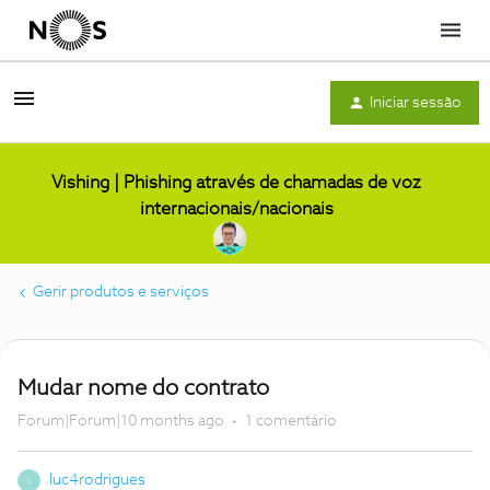
Menu
Iniciar sessão
Vishing | Phishing através de chamadas de voz
internacionais/nacionais
Gerir produtos e serviços
Mudar nome do contrato
Forum|Forum|10 months ago
1 comentário
luc4rodrigues
L