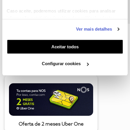
Precisa de ajuda?
Caso aceite, poderemos utilizar cookies para analisar
informação estatística (cookies de analítica), adaptar
este serviço às suas preferências e apresentar-lhe
Ver mais detalhes
funcionalidades (cookies de personalização e
funcionalidade) e adaptar anúncios aos seus interesses
(cookies de publicidade personalizada). Pode gerir a
Aceitar todos
utilização dos cookies clicando em "
Configurar
A poupança que COMBINA
Cookies
".
Configurar cookies
Oferta de 2 meses Uber One