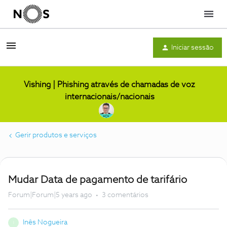
Menu
Iniciar sessão
Vishing | Phishing através de chamadas de voz
internacionais/nacionais
Gerir produtos e serviços
Mudar Data de pagamento de tarifário
Forum|Forum|5 years ago
3 comentários
Inês Nogueira
I