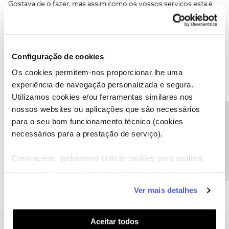
Gostava de o fazer, mas assim como os vossos serviços esta é
também uma aplicação de difícil compreensão.
Configuração de cookies
Os cookies permitem-nos proporcionar lhe uma
Ana P.
Forum|Forum|5 years ago
experiência de navegação personalizada e segura.
Utilizamos cookies e/ou ferramentas similares nos
Olá
@Inês Nogueira
,
nossos websites ou aplicações que são necessários
Para nos enviar mensagem basta clicar no nome do moderador
Precisa de ajuda?
para o seu bom funcionamento técnico (cookies
@Fórum
e, de seguida, selecionar a opção “
enviar mensagem”
.
necessários para a prestação de serviço).
Obrigada
Caso aceite, poderemos utilizar cookies para analisar
informação estatística (cookies de analítica), adaptar
Ajude a comunidade a encontrar informação relevante. Marque
este serviço às suas preferências e apresentar-lhe
como "Melhor Resposta" e faça "Like" nos melhores comentários.
Ver mais detalhes
funcionalidades (cookies de personalização e
funcionalidade) e adaptar anúncios aos seus interesses
(cookies de publicidade personalizada). Pode gerir a
Aceitar todos