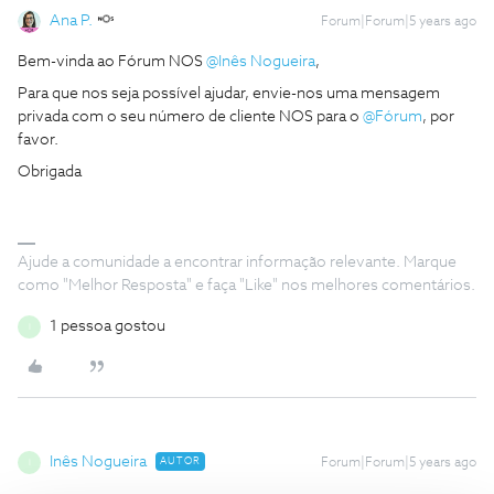
Ana P.
Forum|Forum|5 years ago
Bem-vinda ao Fórum NOS
@Inês Nogueira
,
Para que nos seja possível ajudar, envie-nos uma mensagem
privada com o seu número de cliente NOS para o
@Fórum
, por
favor.
Obrigada
Ajude a comunidade a encontrar informação relevante. Marque
como "Melhor Resposta" e faça "Like" nos melhores comentários.
1 pessoa gostou
I
Inês Nogueira
AUTOR
Forum|Forum|5 years ago
I