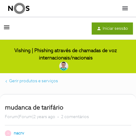
Menu
Iniciar sessão
Vishing | Phishing através de chamadas de voz
internacionais/nacionais
Gerir produtos e serviços
mudanca de tarifário
Forum|Forum|2 years ago
2 comentários
nacrv
N