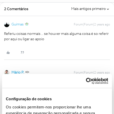
Mais antigos primeiro
2 Comentários
Guimas
Forum|Forum|2 years ago
Referiu coisas normais .. se houver mais alguma coisa é so referir
por aqui ou ligar ao apoio
Mário P.
Forum|Forum|2 years ago
Boa tarde
@nacrv
, seja bem-vindo ao Fórum NOS.
Detalhe-nos, por favor, a sua questão para conseguirmos
esclarecer ou ajudar.
Obrigado
Configuração de cookies
Os cookies permitem-nos proporcionar lhe uma
experiência de navegação personalizada e segura.
Ajude a comunidade a encontrar informação relevante. Marque