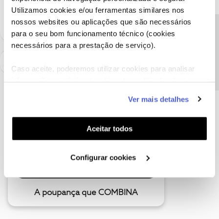
Utilizamos cookies e/ou ferramentas similares nos
como "Melhor Resposta" e faça "Like" nos melhores comentários.
nossos websites ou aplicações que são necessários
Precisa de ajuda?
para o seu bom funcionamento técnico (cookies
necessários para a prestação de serviço).
Caso aceite, poderemos utilizar cookies para analisar
informação estatística (cookies de analítica), adaptar
este serviço às suas preferências e apresentar-lhe
Ver mais detalhes
funcionalidades (cookies de personalização e
funcionalidade) e adaptar anúncios aos seus interesses
(cookies de publicidade personalizada). Pode gerir a
Aceitar todos
utilização dos cookies clicando em "
Configurar
Cookies
".
Configurar cookies
A poupança que COMBINA