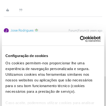
Jose Rodrigues
Forum|Forum|6 years ago
@Marlene Cerqueira
Boa tarde, conforme solicitação da
moderadora o seu nº de cliente NOS deve ser enviado por P/M.
Clique na fofo ou link do moderador/a
@Mário P.
ou
@Ana P.
e
escolha a opção “Enviar Mensagem”
Configuração de cookies
Os cookies permitem-nos proporcionar lhe uma
1 pessoa gostou
experiência de navegação personalizada e segura.
Utilizamos cookies e/ou ferramentas similares nos
nossos websites ou aplicações que são necessários
Precisa de ajuda?
para o seu bom funcionamento técnico (cookies
necessários para a prestação de serviço).
Tiago C.
Forum|Forum|6 years ago
Caso aceite, poderemos utilizar cookies para analisar
Olá
@Marlene Cerqueira
,