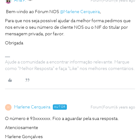
Ana P.
Forum|Forum|6 years ago
Bem-vindo ao Fórum NOS
@Marlene Cerqueira
,
Para que nos seja possível ajudar da melhor forma pedimos que
nos envie o seu número de cliente NOS ou o NIF do titular por
mensagem privada, por favor.
Obrigada
Ajude a comunidade a encontrar informação relevante. Marque
como "Melhor Resposta" e faça "Like" nos melhores comentários.
Marlene Cerqueira
AUTOR
Forum|Forum|6 years ago
M
O número é 93xxxxxxx. Fico a aguardar pela sua resposta.
Atenciosamente
Marlene Gonçalves