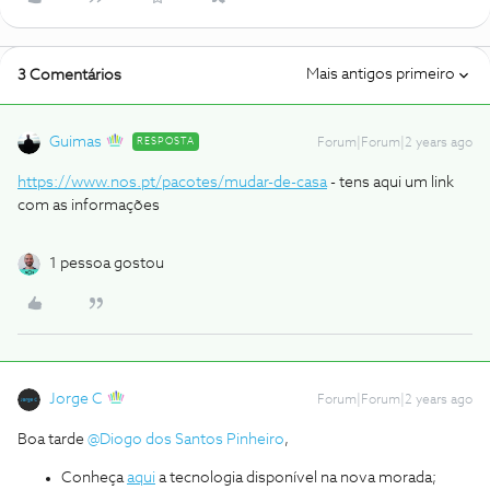
Mais antigos primeiro
3 Comentários
Guimas
RESPOSTA
Forum|Forum|2 years ago
https://www.nos.pt/pacotes/mudar-de-casa
- tens aqui um link
com as informações
1 pessoa gostou
Jorge C
Forum|Forum|2 years ago
Boa tarde
@Diogo dos Santos Pinheiro
,
Conheça
aqui
a tecnologia disponível na nova morada;