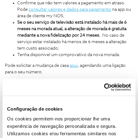
Confirme que não tem valores a pagamento em atraso.
Pode
consultar valores e dados para pagamento
na app ou
área de cliente my NOS;
Se o seu serviço de televisão está instalado há mais de 6
meses na morada atual, a alteração de morada é gratuita
mediante a nova fidelização por 24 meses.
No caso de
serviço estar instalado há menos de 6 meses a alteração
tem custo associado;
Tenha disponível um comprovativo da nova morada.
Pode solicitar a mudança de casa
aqui
, agendando uma ligação
para o seu número.
Caso tenha dúvidas, a comunidade está aqui para ajudar.
Obrigado.
Configuração de cookies
Ajude a comunidade do Fórum NOS com “Likes” e “Melhor
Resposta” nas soluções mais úteis. Siga o perfil para acompanhar
Os cookies permitem-nos proporcionar lhe uma
dicas, ajuda e novidades do Fórum NOS.
experiência de navegação personalizada e segura.
Utilizamos cookies e/ou ferramentas similares nos
1 pessoa gostou