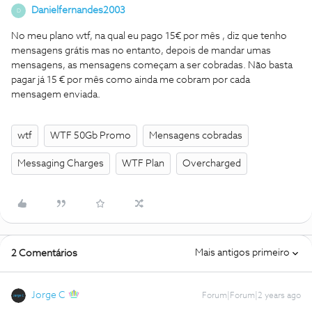
Danielfernandes2003
D
No meu plano wtf, na qual eu pago 15€ por mês , diz que tenho
mensagens grátis mas no entanto, depois de mandar umas
mensagens, as mensagens começam a ser cobradas. Não basta
pagar já 15 € por mês como ainda me cobram por cada
mensagem enviada.
wtf
WTF 50Gb Promo
Mensagens cobradas
Messaging Charges
WTF Plan
Overcharged
Mais antigos primeiro
2 Comentários
Jorge C
Forum|Forum|2 years ago