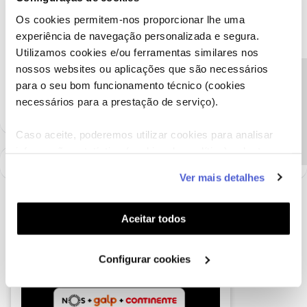
Obrigado
Os cookies permitem-nos proporcionar lhe uma
experiência de navegação personalizada e segura.
Ajude a comunidade a encontrar informação relevante. Marque
Utilizamos cookies e/ou ferramentas similares nos
como "Melhor Resposta" e faça "Like" nos melhores comentários.
nossos websites ou aplicações que são necessários
Precisa de ajuda?
para o seu bom funcionamento técnico (cookies
1 pessoa gostou
necessários para a prestação de serviço).
Caso aceite, poderemos utilizar cookies para analisar
informação estatística (cookies de analítica), adaptar
este serviço às suas preferências e apresentar-lhe
Ver mais detalhes
funcionalidades (cookies de personalização e
funcionalidade) e adaptar anúncios aos seus interesses
(cookies de publicidade personalizada). Pode gerir a
Aceitar todos
utilização dos cookies clicando em "
Configurar
Cookies
".
Configurar cookies