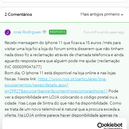
Mais antigos primeiro
2 Comentários
Jose Rodrigues
RESPOSTA
Forum|Forum|6 years ago
Recebi mensagem do Iphone 11 que ficava a 15 euros /mês para
visitar uma loja foi a loja do forum sintra disserem que não tinham
nada disso fiz a reclamação através de chamada telefonica e ainda
aguardo resposta sera que alguém pode me ajudar (reclamação
INC 000039047677)
Bom dia, O Iphone 11 está disponível na loja online e nas lojas
físicas. Neste link:
https://www.nos.pt/particulares/loja-
equipamentos/pages/details.aspx?
p=29927&source=banner&content=precompraiphone11
Pode
ver a disponibilidade em LOJA colocando o código postal ou a
cidade. Nas Lojas de Sintra diz que não há disponibilidade. Como
se trata de um novo telemóvel é natural que a procura exceda a
oferta. Na LOJA online parece haver disponibilidade apenas na
COR BRANCO.