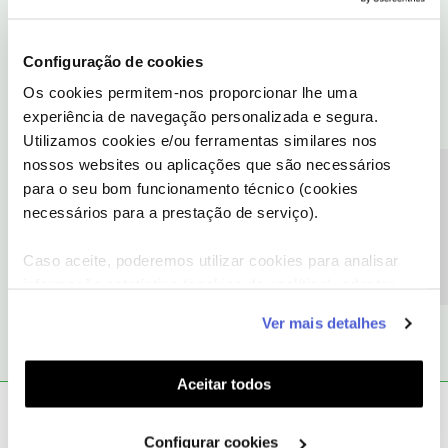
Configuração de cookies
Os cookies permitem-nos proporcionar lhe uma
experiência de navegação personalizada e segura.
Utilizamos cookies e/ou ferramentas similares nos
nossos websites ou aplicações que são necessários
Precisa de ajuda?
para o seu bom funcionamento técnico (cookies
necessários para a prestação de serviço).
Caso aceite, poderemos utilizar cookies para analisar
informação estatística (cookies de analítica), adaptar
este serviço às suas preferências e apresentar-lhe
Ver mais detalhes
funcionalidades (cookies de personalização e
funcionalidade) e adaptar anúncios aos seus interesses
(cookies de publicidade personalizada). Pode gerir a
Aceitar todos
utilização dos cookies clicando em "
Configurar
Ana P.
Forum|Forum|6 years ago
Cookies
".
Configurar cookies
Bem-vindo ao Fórum
@P. Marques
🙂 ,