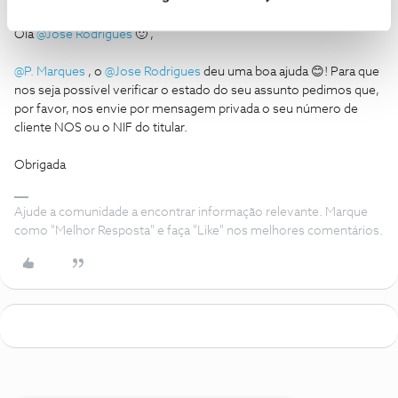
Olá
@Jose Rodrigues
🙂 ,
@P. Marques
, o
@Jose Rodrigues
deu uma boa ajuda 😊! Para que
nos seja possível verificar o estado do seu assunto pedimos que,
por favor, nos envie por mensagem privada o seu número de
cliente NOS ou o NIF do titular.
Obrigada
Ajude a comunidade a encontrar informação relevante. Marque
como "Melhor Resposta" e faça "Like" nos melhores comentários.