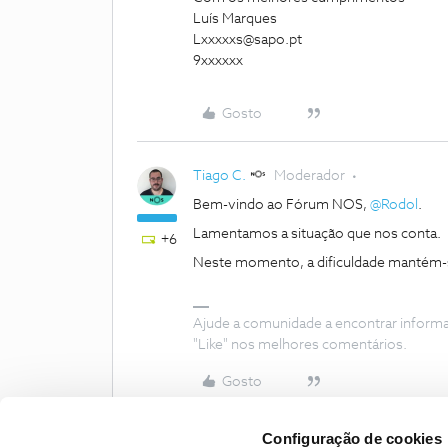
Luís Marques
Lxxxxxs@sapo.pt
9xxxxxx
Gosto
Tiago C.
Moderador
Bem-vindo ao Fórum NOS,
@Rodol
.
Lamentamos a situação que nos conta.
+6
Neste momento, a dificuldade mantém
Ajude a comunidade a encontrar inform
"Like" nos melhores comentários.
Gosto
Configuração de cookies