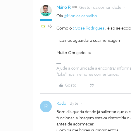
Mário P.
Gestor da comunidade
Olá
@Monica carvalho
+6
Como o
@Jose Rodrigues
, é só selecci
Ficamos aguardar a sua mensagem.
Muito Obrigado. ☺️
Ajude a comunidade a encontrar inform
"Like" nos melhores comentários.
Gosto
Rodol
Byte
R
Bom dia queria desde já salientar que o 
funcionar, a imagem estava distorcida o
antes de adormecer.
Com os melhores cumprimentos