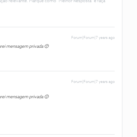
ação relevante. Marque como "Melhor Resposta" e faça
Forum|Forum|7 years ago
arei mensagem privada 🙁
Forum|Forum|7 years ago
arei mensagem privada 🙁