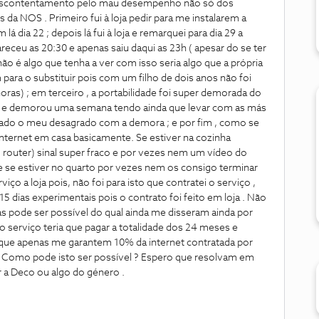
descontentamento pelo mau desempenho não só dos
 NOS . Primeiro fui à loja pedir para me instalarem a
lá dia 22 ; depois lá fui à loja e remarquei para dia 29 a
areceu as 20:30 e apenas saiu daqui as 23h ( apesar do se ter
o é algo que tenha a ver com isso seria algo que a própria
ra o substituir pois com um filho de dois anos não foi
ras) ; em terceiro , a portabilidade foi super demorada do
to e demorou uma semana tendo ainda que levar com as más
trado o meu desagrado com a demora ; e por fim , como se
internet em casa basicamente. Se estiver na cozinha
o router) sinal super fraco e por vezes nem um vídeo do
 se estiver no quarto por vezes nem os consigo terminar
rviço a loja pois, não foi para isto que contratei o serviço ,
 dias experimentais pois o contrato foi feito em loja . Não
 pode ser possível do qual ainda me disseram ainda por
o serviço teria que pagar a totalidade dos 24 meses e
que apenas me garantem 10% da internet contratada por
. Como pode isto ser possível ? Espero que resolvam em
 a Deco ou algo do género .