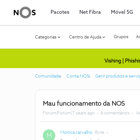
Pacotes
Net Fibra
Móvel 5G
Grupos
As
Categorias
Centro de Ajuda
Vishing | Phish
Comunidade
Conta NOS
Gerir produtos e servi
Mau funcionamento da NOS
Forum|Forum|7 years ago
6 comentários
16
Monica carvalho
Byte
M