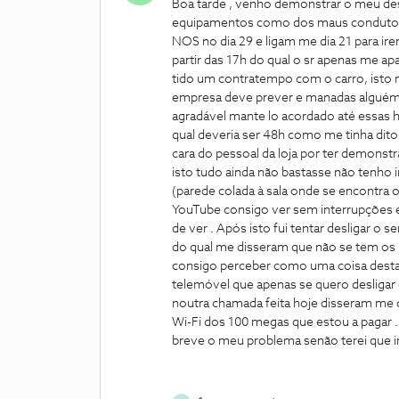
Boa tarde , venho demonstrar o meu 
equipamentos como dos maus condutos da
NOS no dia 29 e ligam me dia 21 para irem 
partir das 17h do qual o sr apenas me ap
tido um contratempo com o carro, isto nã
empresa deve prever e manadas alguém pa
agradável mante lo acordado até essas ho
qual deveria ser 48h como me tinha di
cara do pessoal da loja por ter demons
isto tudo ainda não bastasse não tenho 
(parede colada à sala onde se encontra 
YouTube consigo ver sem interrupções e
de ver . Após isto fui tentar desligar o se
do qual me disseram que não se tem os 15
consigo perceber como uma coisa destas
telemóvel que apenas se quero desligar 
noutra chamada feita hoje disseram me 
Wi-Fi dos 100 megas que estou a pagar 
breve o meu problema senão terei que ir