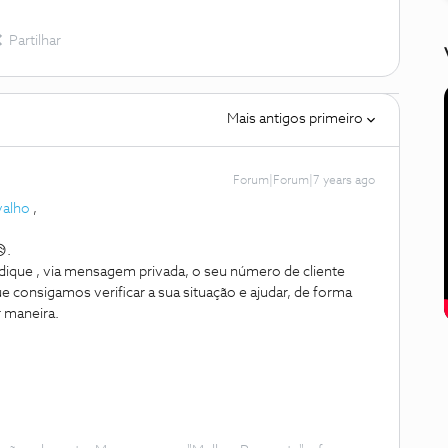
Partilhar
Mais antigos primeiro
Forum|Forum|7 years ago
valho
,
.
ique , via mensagem privada, o seu número de cliente
 consigamos verificar a sua situação e ajudar, de forma
 maneira.