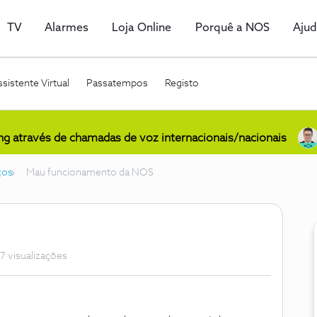
TV
Alarmes
Loja Online
Porquê a NOS
Aju
sistente Virtual
Passatempos
Registo
ing através de chamadas de voz internacionais/nacionais
ços
Mau funcionamento da NOS
7 visualizações