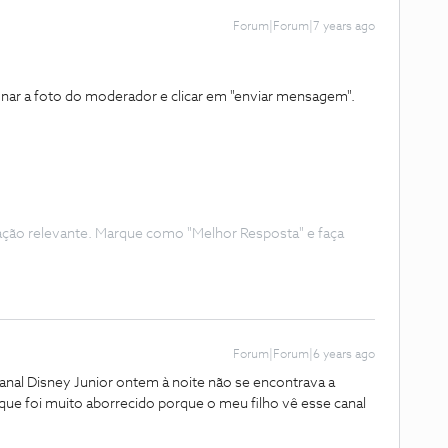
Forum|Forum|7 years ago
onar a foto do moderador e clicar em "enviar mensagem".
ação relevante. Marque como "Melhor Resposta" e faça
Forum|Forum|6 years ago
canal Disney Junior ontem à noite não se encontrava a
 que foi muito aborrecido porque o meu filho vê esse canal