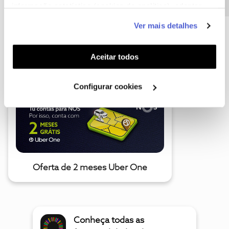
informação estatística (cookies de analítica), adaptar
este serviço às suas preferências e apresentar-lhe
Ver mais detalhes
funcionalidades (cookies de personalização e
funcionalidade) e adaptar anúncios aos seus interesses
A poupança que COMBINA
(cookies de publicidade personalizada). Pode gerir a
Aceitar todos
utilização dos cookies clicando em "
Configurar
Cookies
".
Configurar cookies
Oferta de 2 meses Uber One
Conheça todas as