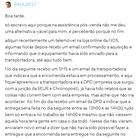
PAULOF21
Boa tarde,
só escrevo aqui porque na assistência pós-venda não me deu
uma alternativa viável para mim, e perceberão porquê no fim.
adquiri recentemente um telemóvel na loja online da NOS,
algumas horas depois recebi um email confirmando a aquisição e
informando que o equipamento havia sido enviado para a
transportadora, até aqui tudo bem.
No dia seguinte recebo um SMS e um email da transportadora
que indicava que a encomenda estava em processamento, e aqui
fiquei apreensivo a transportadora era a DPD (empresa que surgiu
com a junção da SEUR e Chronopost), já havia tido relatos que as
coisas não correm bem com esta empresa, mas achei que não iria
acontecer. Ao fim do dia recebo um email da DPD a indicar que a
entrega seria feita no dia seguinte entre as 13h00 e as 14h00, tudo
bem só entrava no trabalho ás 14h00 e mesmo que não viessem
àquela hora teria gente em casa o dia todo. Nesse dia não vieram,
enviaram novo email a dizer que não havia sido possível fazer a
entrega e que a encomenda seria entregue no dia seguinte no