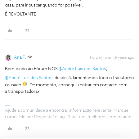
casa, para ir buscar quando for possível.
É REVOLTANTE.
Ana P.
Forum|Forum|6 years ago
Bem-vindo ao Fórum NOS
@André Luis dos Santos
,
@André Luis dos Santos
, desde já, lamentamos todo o transtorno
causado
. De momento, conseguiu entrar em contacto com
a transportadora?
Ajude a comunidade a encontrar informação relevante. Marque
como "Melhor Resposta" e faça "Like" nos melhores comentários.