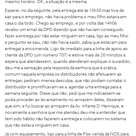
mesmo horário. OK, a situação é a mesma.
Esperei, no dia seguinte, pela entrega até às 13h30 mas tive de
sair para o emprego, não havia problema o meu filho estaria em
casa o dia todo. Chego ao emprego, e por volta das 14h06
recebo um email da DPD dizendo que não haviam conseguido
fazer a entrega por não estar ninguém em casa, ligo ao meu filho
e pergunto se saiu, não não havia saído, sabia que estavam para
entregar a encomenda. Ligo de imediato para a linha de apoio ao
cliente da DPD (um número 707) e estive mais de 20 minutos à
espera que atendessem, quando atenderam expliquei o sucedido,
deu-me a sensação pela resposta da senhora que é prática
comum naquela empresa os distribuidores não efetuarem as
entregas, pediram imensa desculpa, que não podiam contatar o
distribuidor e prontificavam-se a agendar uma entrega para a
semana seguinte. Disse que não, pedi que me indicassem se
podia proceder ao levantamento no armazém deles, disseram
que sim, e fui buscar ao armazém da Av. Infante D. Henrique, e
novamente a senhora que me atendeu deu-me a entender que
tem sido hábito não fazerem a entrega e colocarem no sistema
que não estava ninguém em casa.
Já com equipamento, ligo para a linha de Pós-venda da NOS para