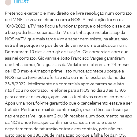
Lili1497
L
Pretendo exercer o e meu direito de livre resolução num contrato
de TV NET e voz celebrado com a NOS. A instalação foi no dia
10/8/2022, a TV não ficou a funcionar porque o técnico disse que
a box podia ficar separada da TV e só tinha que instalar a app da
NOS na TV, que mais tarde vim a saber nem existe, na altura não
estranhei porque no país de onde venho é uma prática comum.
Demoraram 10 dias a corrigir a situação. Os comerciais com que
assinei contrato, Giovanna e João Francisco Vargas garantiram
que tinha condições iguais as da Vodafone e ofereciam 24 meses
de HBO max e Amazon prime. Isto nunca aconteceu porque a
NOS nunca teve esta oferta e isto só me foi esclarecido no dia
23/8/2022. Infelizmente os comerciais aproveitarem se e isto
não ficou no contrato. Telefonei para a NOS no dia 23 as 13h05
para cancelar o serviço, após várias tentativas com os comerciais.
Após uma hora foi-me garantido que o cancelamento estava a ser
tratado. Pedi um e-mail de confirmação, mas o técnico disse que
não era possível, que em 2 ou 3h receberia um documento na app
da NOS onde teria que confirmar o cancelamento e que o
departamento de faturação entraria em contato, pois não era
justo pagar os 380,33€ de instalação porque a falha foi da NOS.