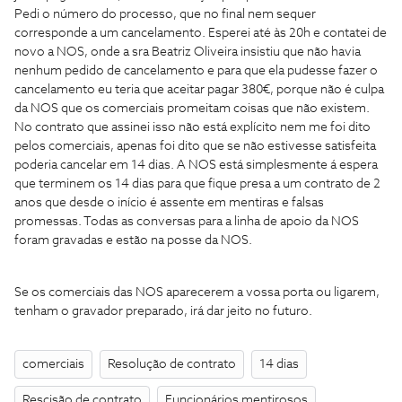
Pedi o número do processo, que no final nem sequer
corresponde a um cancelamento. Esperei até às 20h e contatei de
novo a NOS, onde a sra Beatriz Oliveira insistiu que não havia
nenhum pedido de cancelamento e para que ela pudesse fazer o
cancelamento eu teria que aceitar pagar 380€, porque não é culpa
da NOS que os comerciais promeitam coisas que não existem.
No contrato que assinei isso não está explícito nem me foi dito
pelos comerciais, apenas foi dito que se não estivesse satisfeita
poderia cancelar em 14 dias. A NOS está simplesmente á espera
que terminem os 14 dias para que fique presa a um contrato de 2
anos que desde o início é assente em mentiras e falsas
promessas. Todas as conversas para a linha de apoio da NOS
foram gravadas e estão na posse da NOS.
Se os comerciais das NOS aparecerem a vossa porta ou ligarem,
tenham o gravador preparado, irá dar jeito no futuro.
comerciais
Resolução de contrato
14 dias
Rescisão de contrato
Funcionários mentirosos