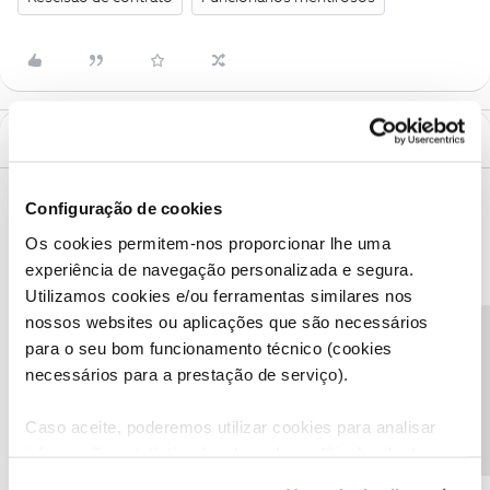
1 Comentário
Mário P.
Forum|Forum|3 years ago
Configuração de cookies
Bem-vinda ao Fórum NOS
@Lili1497
,
Os cookies permitem-nos proporcionar lhe uma
experiência de navegação personalizada e segura.
Lamentamos o que nos conta. A NOS não se revê na prática que
descreve.
Utilizamos cookies e/ou ferramentas similares nos
De momento, a NOS não tem a HBO Max, tem sim a Amazon
nossos websites ou aplicações que são necessários
Prime, Netflix e Disney+.
Precisa de ajuda?
para o seu bom funcionamento técnico (cookies
Deixe-nos ajudá-la. Envie-nos, por favor, uma mensagem privada
necessários para a prestação de serviço).
com o seu número de cliente ou número de contribuinte para o
perfil
@Fórum
.
Caso aceite, poderemos utilizar cookies para analisar
Vamos ajudar.
informação estatística (cookies de analítica), adaptar
este serviço às suas preferências e apresentar-lhe
Obrigado