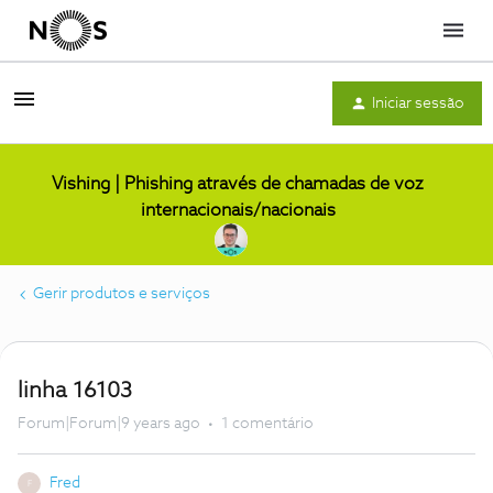
Menu
Iniciar sessão
Vishing | Phishing através de chamadas de voz
internacionais/nacionais
Gerir produtos e serviços
linha 16103
Forum|Forum|9 years ago
1 comentário
Fred
F