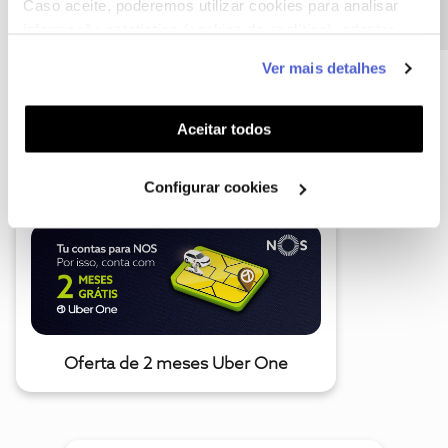
Caso aceite, poderemos utilizar cookies para analisar
informação estatística (cookies de analítica), adaptar
este serviço às suas preferências e apresentar-lhe
Ver mais detalhes
funcionalidades (cookies de personalização e
funcionalidade) e adaptar anúncios aos seus interesses
(cookies de publicidade personalizada). Pode gerir a
A poupança que COMBINA
Aceitar todos
utilização dos cookies clicando em "
Configurar
Cookies
".
Configurar cookies
Oferta de 2 meses Uber One