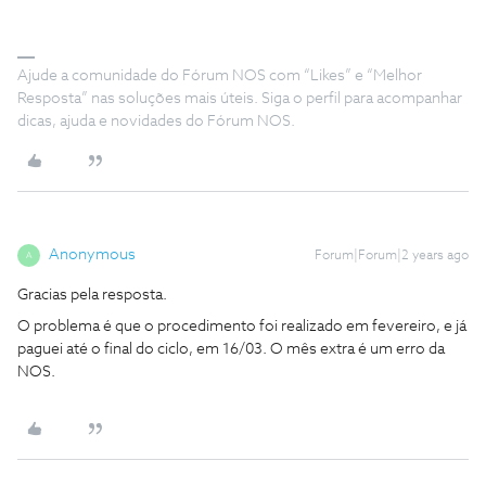
Ajude a comunidade do Fórum NOS com “Likes” e “Melhor
Resposta” nas soluções mais úteis. Siga o perfil para acompanhar
dicas, ajuda e novidades do Fórum NOS.
Anonymous
Forum|Forum|2 years ago
A
Gracias pela resposta.
O problema é que o procedimento foi realizado em fevereiro, e já
paguei até o final do ciclo, em 16/03. O mês extra é um erro da
NOS.