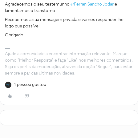
Agradecemos o seu testemunho
@Ferran Sancho Jodar
e
lamentamos o transtorno.
Recebemos a sua mensagem privada e vamos responder-lhe
logo que possível.
Obrigado
Ajude a comunidade a encontrar informação relevante. Marque
como "Melhor Resposta" e faça "Like" nos melhores comentários.
Siga os perfis da moderação, através da opção "Seguir", para estar
sempre a par das ultimas novidades.
1 pessoa gostou