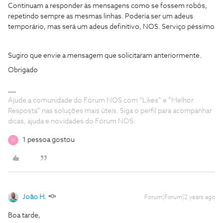
Continuam a responder às mensagens como se fossem robôs,
repetindo sempre as mesmas linhas. Poderia ser um adeus
temporário, mas será um adeus definitivo, NOS. Serviço péssimo
Sugiro que envie a mensagem que solicitaram anteriormente.
Obrigado
Ajude a comunidade do Fórum NOS com “Likes” e “Melhor
Resposta” nas soluções mais úteis. Siga o perfil para acompanhar
dicas, ajuda e novidades do Fórum NOS.
1 pessoa gostou
D
João H.
Forum|Forum|2 years ago
Boa tarde,