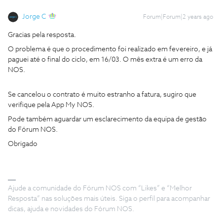
Jorge C
Forum|Forum|2 years ago
Gracias pela resposta.
O problema é que o procedimento foi realizado em fevereiro, e já
paguei até o final do ciclo, em 16/03. O mês extra é um erro da
NOS.
Se cancelou o contrato é muito estranho a fatura, sugiro que
verifique pela App My NOS.
Pode também aguardar um esclarecimento da equipa de gestão
do Fórum NOS.
Obrigado
Ajude a comunidade do Fórum NOS com “Likes” e “Melhor
Resposta” nas soluções mais úteis. Siga o perfil para acompanhar
dicas, ajuda e novidades do Fórum NOS.