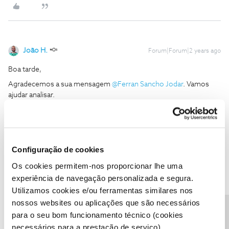
João H.
Forum|Forum|2 years ago
Boa tarde,
Agradecemos a sua mensagem
@Ferran Sancho Jodar
. Vamos
ajudar analisar.
Envie-nos, por favor, uma mensagem privada para o perfil
@Fórum
com:
O seu número de cliente NOS;
Configuração de cookies
Número de contribuinte associado ao contrato;
Os cookies permitem-nos proporcionar lhe uma
Obrigado
experiência de navegação personalizada e segura.
Utilizamos cookies e/ou ferramentas similares nos
Ajude a comunidade a encontrar informação relevante. Marque
nossos websites ou aplicações que são necessários
como "Melhor Resposta" e faça "Like" nos melhores comentários.
para o seu bom funcionamento técnico (cookies
Siga os perfis da moderação, através da opção "Seguir", para estar
necessários para a prestação de serviço).