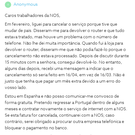
Anonymous
A
Caros trabalhadores da NOS,
Em fevereiro, liguei para cancelar o serviço porque tive que
mudar de país. Disseram-me para devolver o router e que tudo
estava tratado, mas houve um problema com o número de
telefone. Não lhe dei muita importância. Quando fui à loja para
devolver o router, disseram-me que não podia fazê-lo porque o
cancelamento não estava processado. Depois de discutir durante
15 minutos com a senhora, consegui devolvê-lo. No entanto,
alguns dias depois, recebi uma mensagem a indicar que o
cancelamento só seria feito em 16/04, em vez de 16/03. Não é
justo que tenha que pagar um mês extra devido a um erro do
vosso lado.
Estou em Espanha e não posso comunicar-me convosco de
forma gratuita. Pretendo regressar a Portugal dentro de alguns
meses e contratar novamente o serviço de internet com a NOS.
Se esta fatura for cancelada, continuarei com a NOS; caso
contrário, serei obrigado a procurar outra empresa telefónica e
bloquear o pagamento no banco.