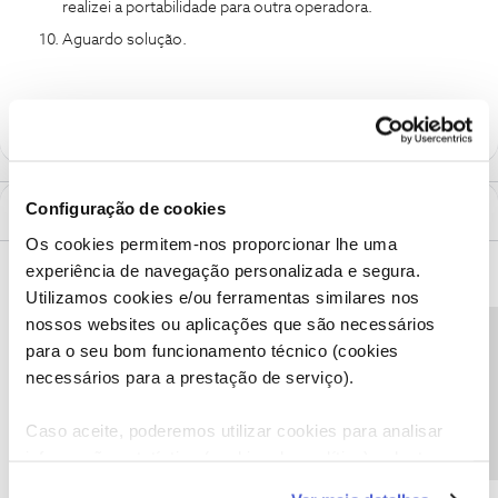
realizei a portabilidade para outra operadora.
Aguardo solução.
Configuração de cookies
1 Comentário
Os cookies permitem-nos proporcionar lhe uma
experiência de navegação personalizada e segura.
Ana P.
Forum|Forum|5 years ago
Utilizamos cookies e/ou ferramentas similares nos
Bem-vindo ao Fórum NOS
@919298212
,
nossos websites ou aplicações que são necessários
Precisa de ajuda?
Pedimos desculpa pela demora.
para o seu bom funcionamento técnico (cookies
necessários para a prestação de serviço).
Envie-nos uma mensagem privada com o seu número de cliente
NOS ou o número de contribuinte para o
@Fórum
, por favor.
Vamos verificar a sua situação.
Caso aceite, poderemos utilizar cookies para analisar
informação estatística (cookies de analítica), adaptar
Obrigada
este serviço às suas preferências e apresentar-lhe