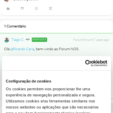
1 Comentário
Tiago C.
RESPOSTA
Forum|Forum|7 years ago
Olá
@Ricardo Caria
, bem-vindo ao Fórum NOS.
Sugerimos que aguarde. Assim que o seu pedido for analisado
será contactado. 🙂
Ajude a comunidade a encontrar informação relevante. Marque
Configuração de cookies
como "Melhor Resposta" e faça "Like" nos melhores comentários.
Os cookies permitem-nos proporcionar lhe uma
experiência de navegação personalizada e segura.
Utilizamos cookies e/ou ferramentas similares nos
nossos websites ou aplicações que são necessários