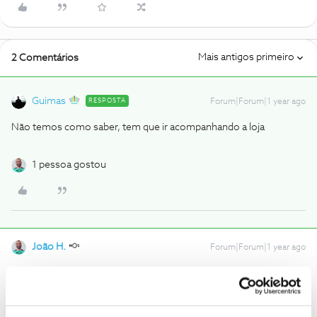
Mais antigos primeiro
2 Comentários
Guimas
RESPOSTA
Forum|Forum|1 year ago
Não temos como saber, tem que ir acompanhando a loja
1 pessoa gostou
João H.
Forum|Forum|1 year ago
Boa tarde,
Agradecemos a sua mensagem
@ltorodrigues
e ajuda do
@Guimas
em esclarecer.