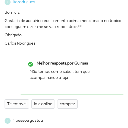
ltorodrigues
L
Bom dia,
Gostaria de adquirir o equipamento acima mencionado no topico,
conseguem dizer-me se vao repor stock??
Obrigado
Carlos Rodrigues
Melhor resposta por
Guimas
Não temos como saber, tem que ir
acompanhando a loja
Telemovel
loja online
comprar
1 pessoa gostou
L