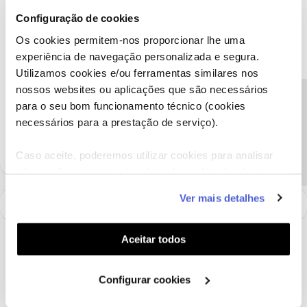
Partilhe com a comunidade caso surja alguma outra questão.
Configuração de cookies
Estamos sempre disponíveis para ajudar.
Os cookies permitem-nos proporcionar lhe uma
Obrigado
experiência de navegação personalizada e segura.
Utilizamos cookies e/ou ferramentas similares nos
Ajude a comunidade a encontrar informação relevante. Marque
nossos websites ou aplicações que são necessários
Precisa de ajuda?
como "Melhor Resposta" e faça "Like" nos melhores comentários.
para o seu bom funcionamento técnico (cookies
Siga os perfis da moderação, através da opção "Seguir", para estar
necessários para a prestação de serviço).
sempre a par das ultimas novidades.
Caso aceite, poderemos utilizar cookies para analisar
informação estatística (cookies de analítica), adaptar
este serviço às suas preferências e apresentar-lhe
Ver mais detalhes
funcionalidades (cookies de personalização e
funcionalidade) e adaptar anúncios aos seus interesses
(cookies de publicidade personalizada). Pode gerir a
Aceitar todos
utilização dos cookies clicando em "
Configurar
Cookies
".
Configurar cookies