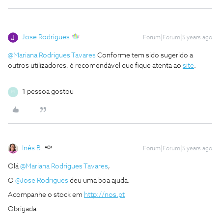
Jose Rodrigues
Forum|Forum|5 years ago
@Mariana Rodrigues Tavares
Conforme tem sido sugerido a
outros utilizadores, é recomendável que fique atenta ao
site
.
1 pessoa gostou
M
Inês B.
Forum|Forum|5 years ago
Olá
@Mariana Rodrigues Tavares
,
O
@Jose Rodrigues
deu uma boa ajuda.
Acompanhe o stock em
http://nos.pt
Obrigada