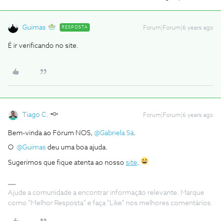
Guimas
RESPOSTA
Forum|Forum|6 years ago
É ir verificando no site.
Tiago C.
Forum|Forum|6 years ago
Bem-vinda ao Fórum NOS,
@Gabriela Sá
.
O
@Guimas
deu uma boa ajuda.
Sugerimos que fique atenta ao nosso
site
.
Ajude a comunidade a encontrar informação relevante. Marque
como "Melhor Resposta" e faça "Like" nos melhores comentários.