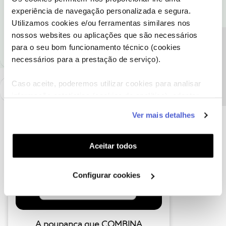
Recomendo que contacte a Linha de Apoio ou então ir a uma Loja
experiência de navegação personalizada e segura.
NOS.
Utilizamos cookies e/ou ferramentas similares nos
nossos websites ou aplicações que são necessários
2 pessoas gostaram
V
Precisa de ajuda?
para o seu bom funcionamento técnico (cookies
necessários para a prestação de serviço).
Caso aceite, poderemos utilizar cookies para analisar
informação estatística (cookies de analítica), adaptar
este serviço às suas preferências e apresentar-lhe
Ver mais detalhes
funcionalidades (cookies de personalização e
funcionalidade) e adaptar anúncios aos seus interesses
(cookies de publicidade personalizada). Pode gerir a
Aceitar todos
utilização dos cookies clicando em "
Configurar
Cookies
".
Configurar cookies
A poupança que COMBINA