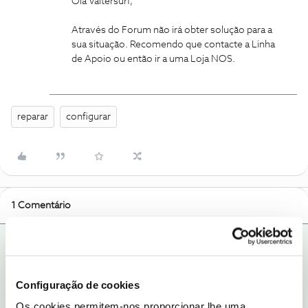
Olá Valtersurf,
Através do Forum não irá obter solução para a
sua situação. Recomendo que contacte a Linha
de Apoio ou então ir a uma Loja NOS.
reparar
configurar
1 Comentário
M. Alexandre
RESPOSTA
Forum|Forum|9 years ago
M
Olá Valtersurf,
Configuração de cookies
Através do Forum não irá obter solução para a sua situação.
Os cookies permitem-nos proporcionar lhe uma