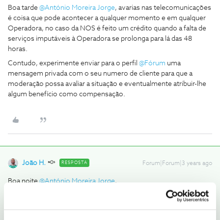
Boa tarde
@António Moreira Jorge
, avarias nas telecomunicações
é coisa que pode acontecer a qualquer momento e em qualquer
Operadora, no caso da NOS é feito um crédito quando a falta de
serviços imputáveis à Operadora se prolonga para lá das 48
horas.
Contudo, experimente enviar para o perfil
@Fórum
uma
mensagem privada com o seu numero de cliente para que a
moderação possa avaliar a situação e eventualmente atribuir-lhe
algum benefício como compensação.
João H.
RESPOSTA
Forum|Forum|3 years ago
Boa noite
@António Moreira Jorge
,
Agradecemos a sua mensagem.
A comunidade prestou uma boa ajuda sobre este tema.