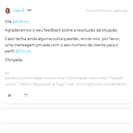
Inês B.
Forum|Forum|4 years ago
Olá
@Adson
,
Agradecemos o seu feedback sobre a resolução da situação.
Caso tenha ainda alguma outra questão, envie-nos, por favor,
uma mensagem privada com o seu número de cliente para o
perfil
@Fórum
.
Obrigada
Ajude a comunidade a encontrar informação relevante. Marque
como "Melhor Resposta" e faça "Like" nos melhores comentários.