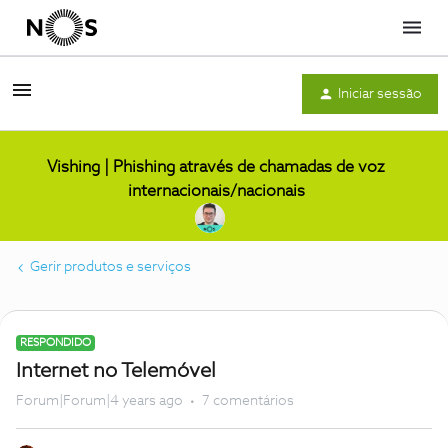
Menu
Iniciar sessão
Vishing | Phishing através de chamadas de voz
internacionais/nacionais
Gerir produtos e serviços
RESPONDIDO
Internet no Telemóvel
Forum|Forum|4 years ago
7 comentários