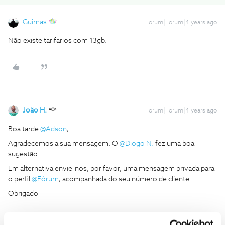
Guimas
Forum|Forum|4 years ago
Não existe tarifarios com 13gb.
João H.
Forum|Forum|4 years ago
Boa tarde
@Adson
,
Agradecemos a sua mensagem. O
@Diogo N.
fez uma boa
sugestão.
Em alternativa envie-nos, por favor, uma mensagem privada para
o perfil
@Fórum
, acompanhada do seu número de cliente.
Obrigado
Ajude a comunidade a encontrar informação relevante. Marque