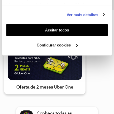
informação estatística (cookies de analítica), adaptar
este serviço às suas preferências e apresentar-lhe
Ver mais detalhes
funcionalidades (cookies de personalização e
funcionalidade) e adaptar anúncios aos seus interesses
A poupança que COMBINA
(cookies de publicidade personalizada). Pode gerir a
Aceitar todos
utilização dos cookies clicando em "
Configurar
Cookies
".
Configurar cookies
Oferta de 2 meses Uber One
Conheça todas as