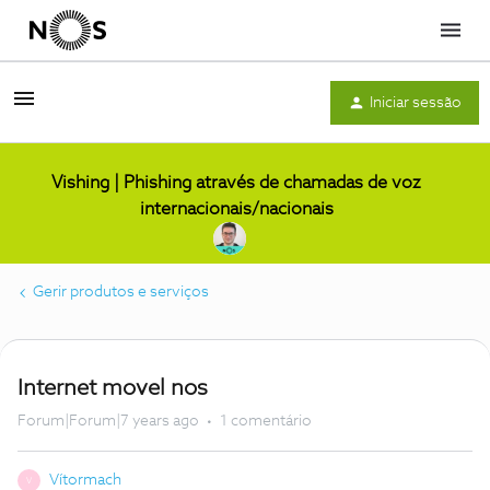
Menu
Iniciar sessão
Vishing | Phishing através de chamadas de voz
internacionais/nacionais
Gerir produtos e serviços
Internet movel nos
Forum|Forum|7 years ago
1 comentário
Vítormach
V