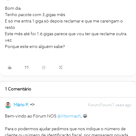
Bom dia
Tenho pacote com 3,gigas mês
E só me entra 1 giga só depois reclamar e que me carengam o
resto
Este mês até foi 1.6 gigas parece que vou ter que reclame outra
vez
Porque este erro alguém sabe?
1 Comentário
Mário P.
Forum|Forum|7 years ago
Bem-vindo ao Fórum NOS
@Vítormach
, 😀
Para o podermos ajudar pedimos que nos indique o número de
cliente ou número de identificação fiscal, por mensagem privada,