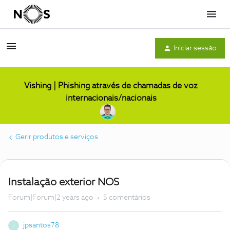
Menu
Iniciar sessão
Vishing | Phishing através de chamadas de voz
internacionais/nacionais
Gerir produtos e serviços
Instalação exterior NOS
Forum|Forum|2 years ago
5 comentários
jpsantos78
J