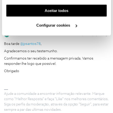
funcionalidade) e adaptar anúncios aos seus interesses
(cookies de publicidade personalizada). Pode gerir a
Aceitar todos
utilização dos cookies clicando em "
Configurar
Cookies
".
Configurar cookies
João H.
Forum|Forum|2 years ago
Boa tarde
@jpsantos78
,
Agradecemos o seu testemunho.
Confirmamos ter recebido a mensagem privada. Vamos
responder-lhe logo que possível.
Obrigado
Ajude a comunidade a encontrar informação relevante. Marque
como "Melhor Resposta" e faça "Like" nos melhores comentários.
Siga os perfis da moderação, através da opção "Seguir", para estar
sempre a par das ultimas novidades.