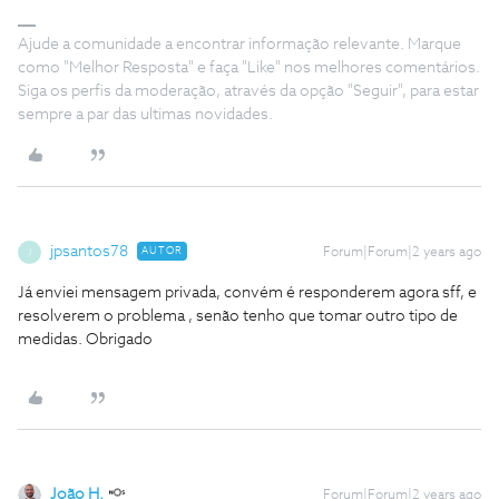
Ajude a comunidade a encontrar informação relevante. Marque
como "Melhor Resposta" e faça "Like" nos melhores comentários.
Siga os perfis da moderação, através da opção "Seguir", para estar
sempre a par das ultimas novidades.
jpsantos78
AUTOR
Forum|Forum|2 years ago
J
Já enviei mensagem privada, convém é responderem agora sff, e
resolverem o problema , senão tenho que tomar outro tipo de
medidas. Obrigado
João H.
Forum|Forum|2 years ago