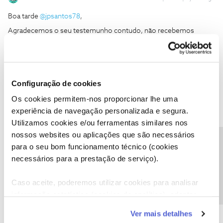
Boa tarde
@jpsantos78
,
Agradecemos o seu testemunho contudo, não recebemos
qualquer mensagem sua.
Confirme, por favor, que realizou o envio para o perfil
@Fórum
.
Obrigado
Configuração de cookies
Os cookies permitem-nos proporcionar lhe uma
Ajude a comunidade a encontrar informação relevante. Marque
experiência de navegação personalizada e segura.
como "Melhor Resposta" e faça "Like" nos melhores comentários.
Siga os perfis da moderação, através da opção "Seguir", para estar
Utilizamos cookies e/ou ferramentas similares nos
sempre a par das ultimas novidades.
nossos websites ou aplicações que são necessários
Precisa de ajuda?
para o seu bom funcionamento técnico (cookies
necessários para a prestação de serviço).
Caso aceite, poderemos utilizar cookies para analisar
jpsantos78
informação estatística (cookies de analítica), adaptar
AUTOR
Forum|Forum|2 years ago
J
este serviço às suas preferências e apresentar-lhe
Já enviei 5 mensagens…
Ver mais detalhes
funcionalidades (cookies de personalização e