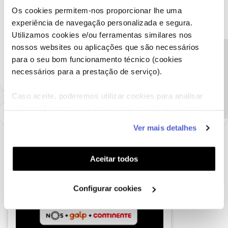
A situação já foi identificada e está a ser analisada.
Os cookies permitem-nos proporcionar lhe uma
Obrigada
experiência de navegação personalizada e segura.
Utilizamos cookies e/ou ferramentas similares nos
nossos websites ou aplicações que são necessários
Ajude a comunidade a encontrar informação relevante. Marque
Precisa de ajuda?
para o seu bom funcionamento técnico (cookies
como "Melhor Resposta" e faça "Like" nos melhores comentários.
necessários para a prestação de serviço).
Caso aceite, poderemos utilizar cookies para analisar
informação estatística (cookies de analítica), adaptar
este serviço às suas preferências e apresentar-lhe
Ver mais detalhes
funcionalidades (cookies de personalização e
funcionalidade) e adaptar anúncios aos seus interesses
(cookies de publicidade personalizada). Pode gerir a
Aceitar todos
utilização dos cookies clicando em "
Configurar
Cookies
".
Configurar cookies