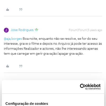
Jose Rodrigues
Forum|Forum|5 years ago
@aja,borges
Boa noite, enquanto não se resolve, se for do seu
interesse, grave o filme e depois no Arquivo já pode ter acesso às
informações Realizador e actores, não lhe interessando apenas
tem que carregar em gerir gravação/apagar gravação.
Inês B.
Forum|Forum|5 years ago
Olá
@aja,borges
,
O
@Guimas
e o
@Jose Rodrigues
deram uma boa ajuda.
Configuração de cookies