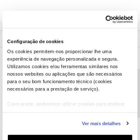
1 Comentário
Configuração de cookies
Os cookies permitem-nos proporcionar lhe uma
Inês B.
Forum|Forum|5 years ago
experiência de navegação personalizada e segura.
Utilizamos cookies e/ou ferramentas similares nos
Olá
@SUSANA DE SOUSA MACHADO
,
nossos websites ou aplicações que são necessários
Bem vinda ao Fórum NOS.
Precisa de ajuda?
para o seu bom funcionamento técnico (cookies
Vamos ajudar. Envie-nos uma mensagem privada com o seu
necessários para a prestação de serviço).
número de cliente para o perfil
@Fórum
, por favor.
Obrigada
Caso aceite, poderemos utilizar cookies para analisar
informação estatística (cookies de analítica), adaptar
este serviço às suas preferências e apresentar-lhe
Ajude a comunidade a encontrar informação relevante. Marque
Ver mais detalhes
funcionalidades (cookies de personalização e
como "Melhor Resposta" e faça "Like" nos melhores comentários.
funcionalidade) e adaptar anúncios aos seus interesses