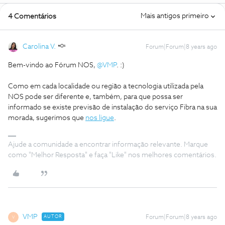
Mais antigos primeiro
4 Comentários
Carolina V.
Forum|Forum|8 years ago
Bem-vindo ao Fórum NOS,
@VMP
. :)
Como em cada localidade ou região a tecnologia utilizada pela
NOS pode ser diferente e, também, para que possa ser
informado se existe previsão de instalação do serviço Fibra na sua
morada, sugerimos que
nos ligue
.
Ajude a comunidade a encontrar informação relevante. Marque
como "Melhor Resposta" e faça "Like" nos melhores comentários.
VMP
AUTOR
Forum|Forum|8 years ago
V