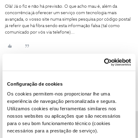
Olá! Já o fiz e não há previsão. O que acho mau é, além da
concorrência já oferecer um serviço com tecnologia mais
avançada, o vosso site numa simples pesquisa por código postal
já referir que há fibra sendo esta informação falsa (tal como
comunicado por vós via telefone)...
Elisa Goncalves
Forum|Forum|8 years ago
E
Configuração de cookies
É típico da NOS
Ao telefone dizem-nos uma coisa, na loja outra.
Os cookies permitem-nos proporcionar lhe uma
Tive de repetir a historia vezes sem fim, pois de cada vez que
experiência de navegação personalizada e segura.
entrava em contacto era atendida por um funcionário diferente,
Utilizamos cookies e/ou ferramentas similares nos
com opinião diferente. Até que um funcionario na loja me
nossos websites ou aplicações que são necessários
começou a atender regularmente e fez o impossível para resolver
Precisa de ajuda?
para o seu bom funcionamento técnico (cookies
o problema. Um mês, quase 2, passaram e continuo a receber
mensagens de pagamento, já incluído na fatura.
necessários para a prestação de serviço).
Inadmissível!