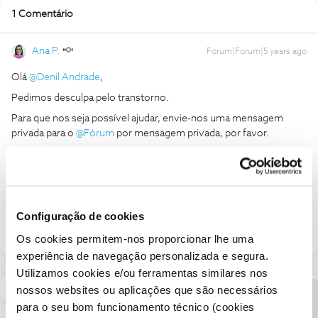
1 Comentário
Ana P.
Forum|Forum|5 years ago
Olá
@Denil Andrade
,
Pedimos desculpa pelo transtorno.
Para que nos seja possível ajudar, envie-nos uma mensagem
privada para o
@Fórum
por mensagem privada, por favor.
Obrigada
Ajude a comunidade a encontrar informação relevante. Marque
como "Melhor Resposta" e faça "Like" nos melhores comentários.
Configuração de cookies
Os cookies permitem-nos proporcionar lhe uma
experiência de navegação personalizada e segura.
Utilizamos cookies e/ou ferramentas similares nos
nossos websites ou aplicações que são necessários
para o seu bom funcionamento técnico (cookies