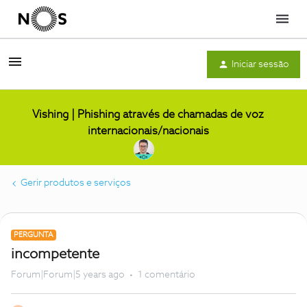
Menu
Iniciar sessão
Vishing | Phishing através de chamadas de voz
internacionais/nacionais
Gerir produtos e serviços
PERGUNTA
incompetente
Forum|Forum|5 years ago
1 comentário