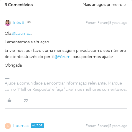
Mais antigos primeiro
3 Comentários
Inês B.
Forum|Forum|5 years ago
Olá
@Loumac
,
Lamentamos a situação.
Envie-nos, por favor, uma mensagem privada com o seu número
de cliente através do perfil
@Fórum
, para podermos ajudar.
Obrigada
Ajude a comunidade a encontrar informação relevante. Marque
como "Melhor Resposta" e faça "Like" nos melhores comentários.
Loumac
AUTOR
Forum|Forum|5 years ago
L