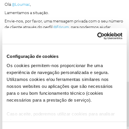
Olá
@Loumac
,
Lamentamos a situação.
Envie-nos, por favor, uma mensagem privada com o seu número
de cliente através do perfil
@Fórum
, para podermos ajudar.
Obrigada
Configuração de cookies
Os cookies permitem-nos proporcionar lhe uma
experiência de navegação personalizada e segura.
Utilizamos cookies e/ou ferramentas similares nos
João H.
Forum|Forum|5 years ago
nossos websites ou aplicações que são necessários
Precisa de ajuda?
Boa noite
para o seu bom funcionamento técnico (cookies
@Loumac
,
Caso surja alguma questão, estamos sempre disponíveis para
necessários para a prestação de serviço).
ajudar.
Obrigado
Caso aceite, poderemos utilizar cookies para analisar
informação estatística (cookies de analítica), adaptar
este serviço às suas preferências e apresentar-lhe