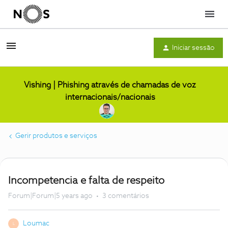
Menu
Iniciar sessão
Vishing | Phishing através de chamadas de voz
internacionais/nacionais
Gerir produtos e serviços
Incompetencia e falta de respeito
Forum|Forum|5 years ago
3 comentários
Loumac
L