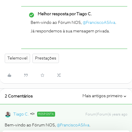
Melhor resposta por
Tiago C.
Bem-vindo ao Fórum NOS,
@FranciscoASilva
.
Já respondemos à sua mensagem privada.
Telemovel
Prestações
Mais antigos primeiro
2 Comentários
Tiago C.
RESPOSTA
Forum|Forum|6 years ago
Bem-vindo ao Fórum NOS,
@FranciscoASilva
.