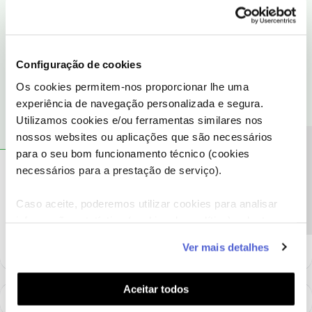
Já respondemos à sua mensagem privada.
Ajude a comunidade a encontrar informação relevante. Marque
como "Melhor Resposta" e faça "Like" nos melhores comentários.
Configuração de cookies
Os cookies permitem-nos proporcionar lhe uma
1 pessoa gostou
F
experiência de navegação personalizada e segura.
Utilizamos cookies e/ou ferramentas similares nos
nossos websites ou aplicações que são necessários
Precisa de ajuda?
para o seu bom funcionamento técnico (cookies
FranciscoASilva
necessários para a prestação de serviço).
AUTOR
Forum|Forum|6 years ago
F
Obrigado.
Caso aceite, poderemos utilizar cookies para analisar
Fico aguardar
informação estatística (cookies de analítica), adaptar
este serviço às suas preferências e apresentar-lhe
Ver mais detalhes
funcionalidades (cookies de personalização e
funcionalidade) e adaptar anúncios aos seus interesses
(cookies de publicidade personalizada). Pode gerir a
Aceitar todos
utilização dos cookies clicando em "
Configurar