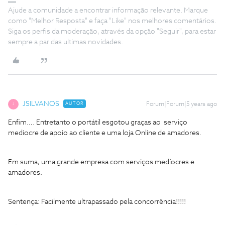
Ajude a comunidade a encontrar informação relevante. Marque
como "Melhor Resposta" e faça "Like" nos melhores comentários.
Siga os perfis da moderação, através da opção "Seguir", para estar
sempre a par das ultimas novidades.
JSILVANOS
AUTOR
Forum|Forum|5 years ago
J
Enfim…. Entretanto o portátil esgotou graças ao serviço
medíocre de apoio ao cliente e uma loja Online de amadores.
Em suma, uma grande empresa com serviços medíocres e
amadores.
Sentença: Facilmente ultrapassado pela concorrência!!!!!