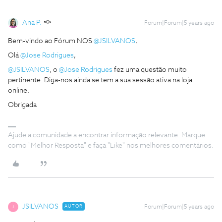
Ana P.
Forum|Forum|5 years ago
Bem-vindo ao Fórum NOS
@JSILVANOS
,
Olá
@Jose Rodrigues
,
@JSILVANOS
, o
@Jose Rodrigues
fez uma questão muito
pertinente. Diga-nos ainda se tem a sua sessão ativa na loja
online.
Obrigada
Ajude a comunidade a encontrar informação relevante. Marque
como "Melhor Resposta" e faça "Like" nos melhores comentários.
JSILVANOS
AUTOR
Forum|Forum|5 years ago
J