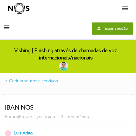
Menu
Iniciar sessão
Vishing | Phishing através de chamadas de voz
internacionais/nacionais
Gerir produtos e serviços
IBAN NOS
Forum|Forum|2 years ago
3 comentários
Luis Adao
L