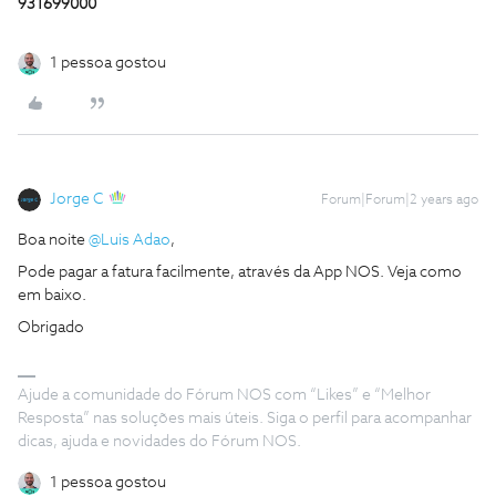
931699000
1 pessoa gostou
Jorge C
Forum|Forum|2 years ago
Boa noite
@Luis Adao
,
Pode pagar a fatura facilmente, através da App NOS. Veja como
em baixo.
Obrigado
Ajude a comunidade do Fórum NOS com “Likes” e “Melhor
Resposta” nas soluções mais úteis. Siga o perfil para acompanhar
dicas, ajuda e novidades do Fórum NOS.
1 pessoa gostou