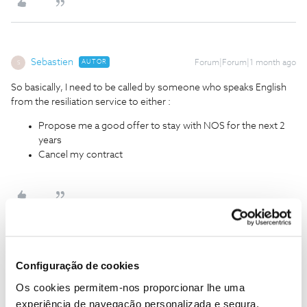
Sebastien
AUTOR
Forum|Forum|1 month ago
S
So basically, I need to be called by someone who speaks English
from the resiliation service to either :
Propose me a good offer to stay with NOS for the next 2
years
Cancel my contract
João H.
Forum|Forum|1 month ago
Configuração de cookies
Hello ​
@Sebastien
,
Os cookies permitem-nos proporcionar lhe uma
Thank you for reaching out to us. We’ll assist you on this matter.
experiência de navegação personalizada e segura.