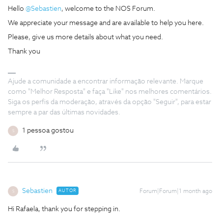
Hello ​
@Sebastien
, welcome to the NOS Forum.
We appreciate your message and are available to help you here.
Please, give us more details about what you need.
Thank you
Ajude a comunidade a encontrar informação relevante. Marque
como "Melhor Resposta" e faça "Like" nos melhores comentários.
Siga os perfis da moderação, através da opção "Seguir", para estar
sempre a par das últimas novidades.
1 pessoa gostou
S
Sebastien
AUTOR
Forum|Forum|1 month ago
S
Hi Rafaela, thank you for stepping in.