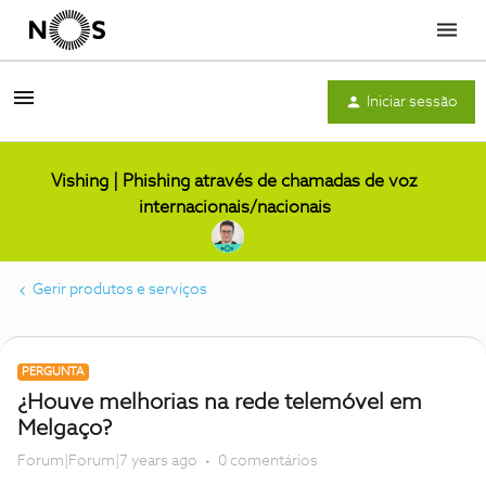
Menu
Iniciar sessão
Vishing | Phishing através de chamadas de voz
internacionais/nacionais
Gerir produtos e serviços
PERGUNTA
¿Houve melhorias na rede telemóvel em
Melgaço?
Forum|Forum|7 years ago
0 comentários