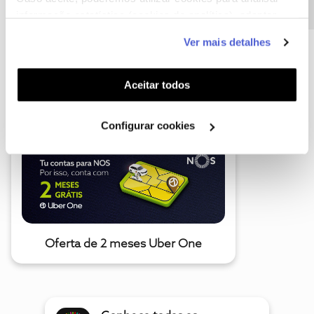
informação estatística (cookies de analítica), adaptar
este serviço às suas preferências e apresentar-lhe
Ver mais detalhes
funcionalidades (cookies de personalização e
funcionalidade) e adaptar anúncios aos seus interesses
A poupança que COMBINA
(cookies de publicidade personalizada). Pode gerir a
Aceitar todos
utilização dos cookies clicando em "
Configurar
Cookies
".
Configurar cookies
Oferta de 2 meses Uber One