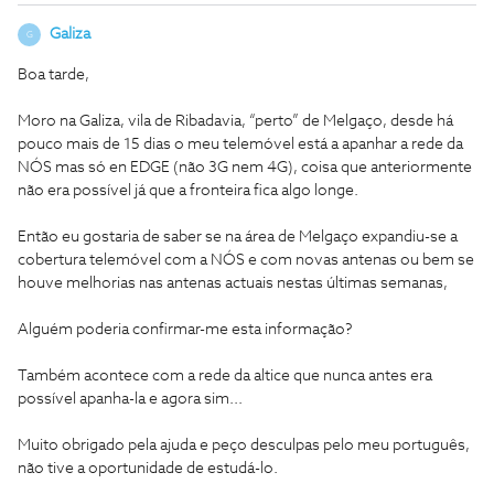
Galiza
G
Boa tarde,
Moro na Galiza, vila de Ribadavia, “perto” de Melgaço, desde há
pouco mais de 15 dias o meu telemóvel está a apanhar a rede da
NÓS mas só en EDGE (não 3G nem 4G), coisa que anteriormente
não era possível já que a fronteira fica algo longe.
Então eu gostaria de saber se na área de Melgaço expandiu-se a
cobertura telemóvel com a NÓS e com novas antenas ou bem se
houve melhorias nas antenas actuais nestas últimas semanas,
Alguém poderia confirmar-me esta informação?
Também acontece com a rede da altice que nunca antes era
possível apanha-la e agora sim...
Muito obrigado pela ajuda e peço desculpas pelo meu português,
não tive a oportunidade de estudá-lo.