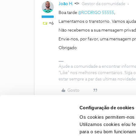
João H.
Gestor da comunidade
Boa tarde
@RODRIGO 55555
,
Lamentamos o transtorno. Vamos ajuda
+6
Não recebemos a sua mensagem privad
Envie-nos, por favor, uma mensagem pri
Obrigado
Ajude a comunidade a encontrar inform
"Like" nos melhores comentários. Siga o
estar sempre a par das ultimas novidade
Gosto
Configuração de cookies
Os cookies permitem-nos 
Utilizamos cookies e/ou f
para o seu bom funcioname