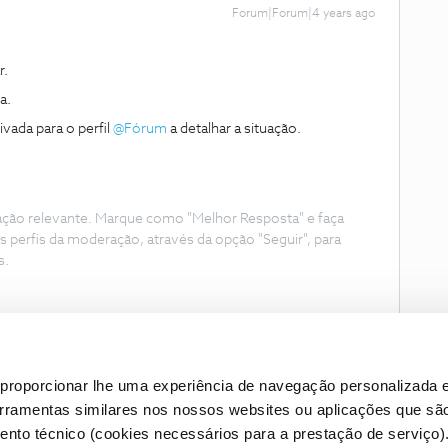
Forum|Forum|4 years ago
r.
a.
vada para o perfil
@Fórum
a detalhar a situação.
ação relevante. Marque como "Melhor Resposta" e faça
s perfis da moderação, através da opção "Seguir", para
s.
proporcionar lhe uma experiência de navegação personalizada e
erramentas similares nos nossos websites ou aplicações que sã
nto técnico (cookies necessários para a prestação de serviço)