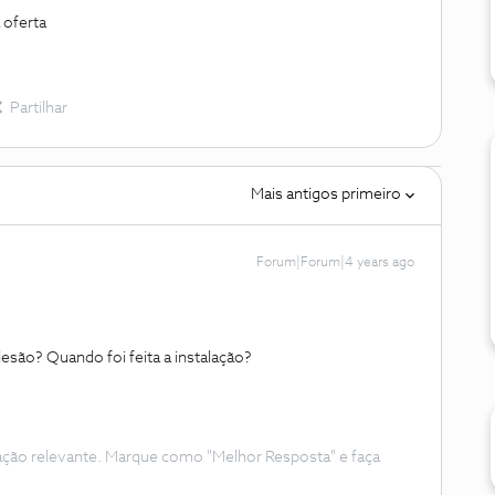
 oferta
Partilhar
Mais antigos primeiro
Forum|Forum|4 years ago
desão? Quando foi feita a instalação?
ação relevante. Marque como "Melhor Resposta" e faça