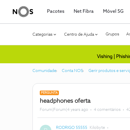
Pacotes
Net Fibra
Móvel 5G
Grupos
As
Categorias
Centro de Ajuda
Vishing | Phish
Comunidade
Conta NOS
Gerir produtos e servi
PERGUNTA
headphones oferta
Forum|Forum|4 years ago
4 comentários
42
RODRIGO 55555
Kilobyte