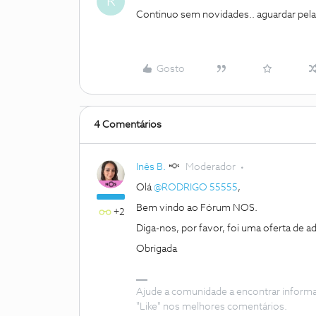
R
Continuo sem novidades.. aguardar pela
Gosto
4 Comentários
Inês B.
Moderador
Olá
@RODRIGO 55555
,
Bem vindo ao Fórum NOS.
+2
Diga-nos, por favor, foi uma oferta de a
Obrigada
Ajude a comunidade a encontrar inform
"Like" nos melhores comentários.