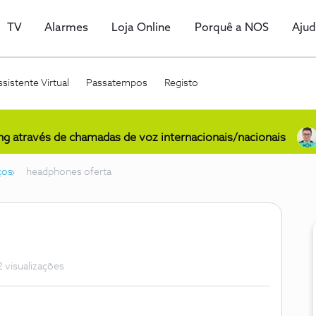
TV
Alarmes
Loja Online
Porquê a NOS
Aju
sistente Virtual
Passatempos
Registo
ing através de chamadas de voz internacionais/nacionais
ços
headphones oferta
 visualizações