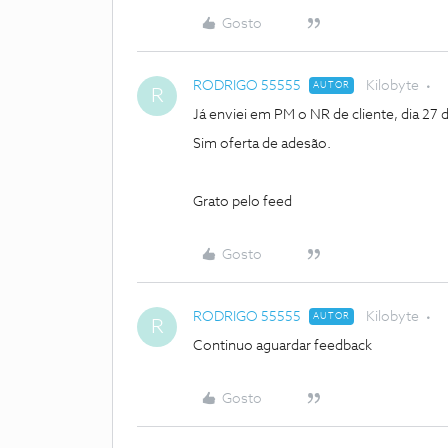
Gosto
RODRIGO 55555
Kilobyte
AUTOR
R
Já enviei em PM o NR de cliente, dia 27
Sim oferta de adesão.
Grato pelo feed
Gosto
RODRIGO 55555
Kilobyte
AUTOR
R
Continuo aguardar feedback
Gosto