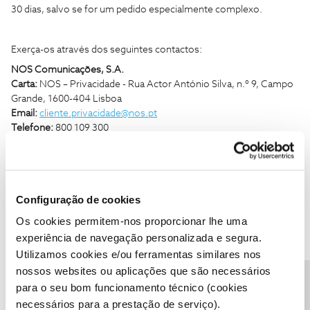
30 dias, salvo se for um pedido especialmente complexo.
Exerça-os através dos seguintes contactos:
NOS Comunicações, S.A.
Carta:
NOS – Privacidade - Rua Actor António Silva, n.º 9, Campo
Grande, 1600-404 Lisboa
Email:
cliente.privacidade@nos.pt
Telefone:
800 109 300
Espero ter ajudado 😊
Obrigado.
Configuração de cookies
Os cookies permitem-nos proporcionar lhe uma
Ajude a comunidade do Fórum NOS com “Likes” e “Melhor
experiência de navegação personalizada e segura.
Resposta” nas soluções mais úteis. Siga o perfil para acompanhar
Utilizamos cookies e/ou ferramentas similares nos
dicas, ajuda e novidades do Fórum NOS.
nossos websites ou aplicações que são necessários
para o seu bom funcionamento técnico (cookies
necessários para a prestação de serviço).