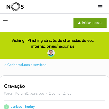
Menu
Iniciar sessão
Vishing | Phishing através de chamadas de voz
internacionais/nacionais
Gerir produtos e serviços
Gravação
Forum|Forum|2 years ago
2 comentários
Janisson herley
J