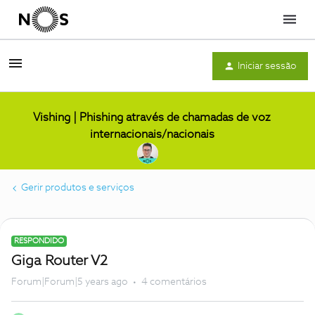
Menu
Iniciar sessão
Vishing | Phishing através de chamadas de voz
internacionais/nacionais
Gerir produtos e serviços
RESPONDIDO
Giga Router V2
Forum|Forum|5 years ago
4 comentários