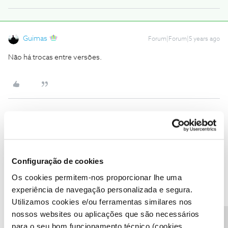
Guimas
Forum|Forum|5 years ago
Não há trocas entre versões.
Diogo
Forum|Forum|5 years ago
Olá
@FoxfiCentauro
,
Configuração de cookies
Mediante renovação de contrato poderá ser possível a troca para
o router 5.0 v2.
Os cookies permitem-nos proporcionar lhe uma
experiência de navegação personalizada e segura.
Utilizamos cookies e/ou ferramentas similares nos
@Diogo
nossos websites ou aplicações que são necessários
para o seu bom funcionamento técnico (cookies