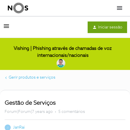
Menu
Iniciar sessão
Vishing | Phishing através de chamadas de voz
internacionais/nacionais
Gerir produtos e serviços
Gestão de Serviços
Forum|Forum|7 years ago
5 comentários
JanRai
J