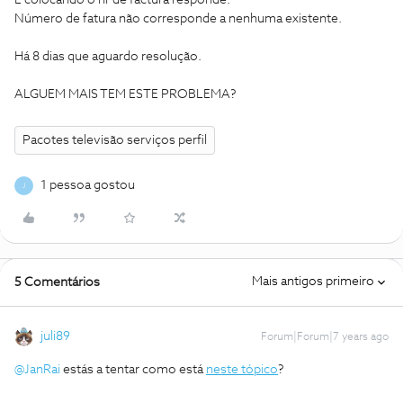
E colocando o nr de factura responde:
Número de fatura não corresponde a nenhuma existente.
Há 8 dias que aguardo resolução.
ALGUEM MAIS TEM ESTE PROBLEMA?
Pacotes televisão serviços perfil
1 pessoa gostou
J
Mais antigos primeiro
5 Comentários
juli89
Forum|Forum|7 years ago
@JanRai
estás a tentar como está
neste tópico
?