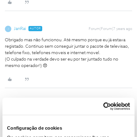
JanRai
AUTOR
Forum|Forum|7 years ago
J
Obrigado mas não funcionou. Até mesmo porque eu já estava
registado. Continuo sem conseguir juntar o pacote de televisao,
telefone fixo, telefones moveis e internet movel.
(O culpado na verdade devo ser eu por ter juntado tudo no
mesmo operador!) 😞
JanRai
AUTOR
Forum|Forum|7 years ago
J
Sim. Nao funciona.
Configuração de cookies