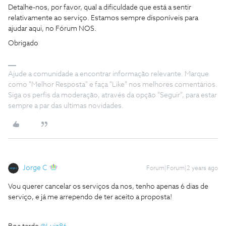
Detalhe-nos, por favor, qual a dificuldade que está a sentir
relativamente ao serviço. Estamos sempre disponíveis para
ajudar aqui, no Fórum NOS.
Obrigado
Ajude a comunidade a encontrar informação relevante. Marque
como "Melhor Resposta" e faça "Like" nos melhores comentários.
Siga os perfis da moderação, através da opção "Seguir", para estar
sempre a par das ultimas novidades.
Jorge C
Forum|Forum|2 years ago
Vou querer cancelar os serviços da nos, tenho apenas 6 dias de
serviço, e já me arrependo de ter aceito a proposta!