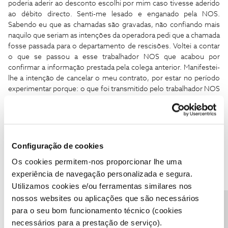
poderia aderir ao desconto escolhi por mim caso tivesse aderido
ao débito directo. Senti-me lesado e enganado pela NOS.
Sabendo eu que as chamadas são gravadas, não confiando mais
naquilo que seriam as intenções da operadora pedi que a chamada
fosse passada para o departamento de rescisões. Voltei a contar
o que se passou a esse trabalhador NOS que acabou por
confirmar a informação prestada pela colega anterior. Manifestei-
lhe a intenção de cancelar o meu contrato, por estar no período
experimentar porque: o que foi transmitido pelo trabalhador NOS
não batia certo com o que foi contratualizado; neste momento
tinha em casa um serviço de fraca qualidade que não garantia
sequer os serviços mínimos de wifi em casa. Tanto nessa
chamada como com a colega anterior foi-nos oferecido
descontos na mensalidade dos equipamentos, no entanto nunca
Configuração de cookies
garantiram o que foi realmente proposto pelo trabalhador NOS
Os cookies permitem-nos proporcionar lhe uma
no dia 22, o que me fez declinar as ofertas. Apesar de estar
experiência de navegação personalizada e segura.
revoltado com a situação e com intenções de cancelar o
Utilizamos cookies e/ou ferramentas similares nos
contrato, segui o conselho desse trabalhador que prometera
expor a questão internamente sugerindo inclusive (a meu pedido)
nossos websites ou aplicações que são necessários
que fossem ouvidas as gravações do dia 22, para que fossem
para o seu bom funcionamento técnico (cookies
confirmadas as minhas palavras. Passado 3 dias fui contactado
necessários para a prestação de serviço).