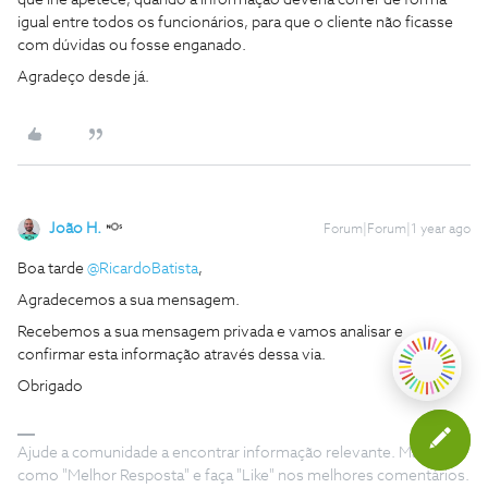
que lhe apetece, quando a informação deveria correr de forma
igual entre todos os funcionários, para que o cliente não ficasse
com dúvidas ou fosse enganado.
Agradeço desde já.
João H.
Forum|Forum|1 year ago
Boa tarde ​
@RicardoBatista
,
Agradecemos a sua mensagem.
Recebemos a sua mensagem privada e vamos analisar e
confirmar esta informação através dessa via.
Obrigado
Ajude a comunidade a encontrar informação relevante. Marque
como "Melhor Resposta" e faça "Like" nos melhores comentários.