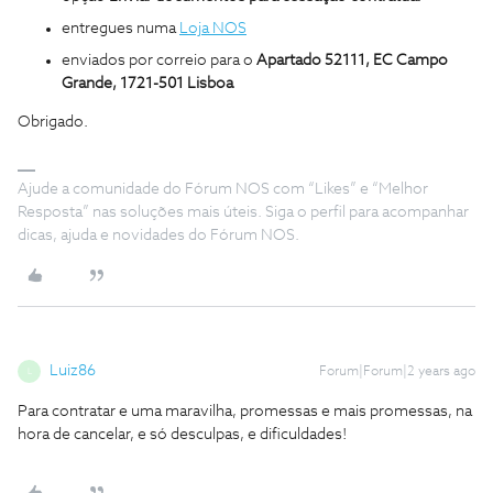
entregues numa
Loja NOS
enviados por correio para o
Apartado 52111, EC Campo
Grande, 1721-501 Lisboa
Obrigado.
Ajude a comunidade do Fórum NOS com “Likes” e “Melhor
Resposta” nas soluções mais úteis. Siga o perfil para acompanhar
dicas, ajuda e novidades do Fórum NOS.
Luiz86
Forum|Forum|2 years ago
L
Para contratar e uma maravilha, promessas e mais promessas, na
hora de cancelar, e só desculpas, e dificuldades!