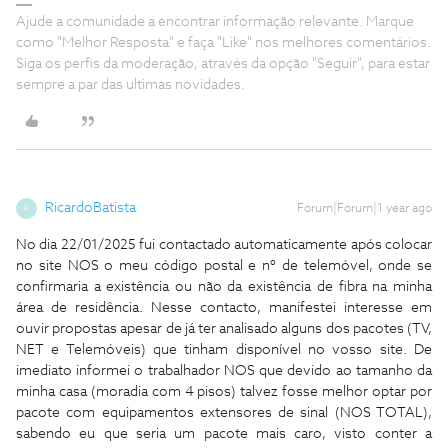
Ajude a comunidade a encontrar informação relevante. Marque
como "Melhor Resposta" e faça "Like" nos melhores comentários.
Siga os perfis da moderação, através da opção "Seguir", para estar
sempre a par das ultimas novidades.
RicardoBatista
Forum|Forum|1 year ago
R
No dia 22/01/2025 fui contactado automaticamente após colocar
no site NOS o meu código postal e nº de telemóvel, onde se
confirmaria a existência ou não da existência de fibra na minha
área de residência. Nesse contacto, manifestei interesse em
ouvir propostas apesar de já ter analisado alguns dos pacotes (TV,
NET e Telemóveis) que tinham disponível no vosso site. De
imediato informei o trabalhador NOS que devido ao tamanho da
minha casa (moradia com 4 pisos) talvez fosse melhor optar por
pacote com equipamentos extensores de sinal (NOS TOTAL),
sabendo eu que seria um pacote mais caro, visto conter a