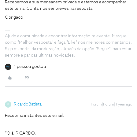
Recebemos a sua mensagem privada e estamos a acompanhar
este tema. Contamos ser breves na resposta.
Obrigado
Ajude a comunidade a encontrar informação relevante. Marque
como "Melhor Resposta" e faça "Like" nos melhores comentários.
Siga os perfis da moderação, através da opção "Seguir", para estar
sempre a par das ultimas novidades.
1 pessoa gostou
RicardoBatista
Forum|Forum|1 year ago
R
Recebi há instantes este email:
“Olá, RICARDO.