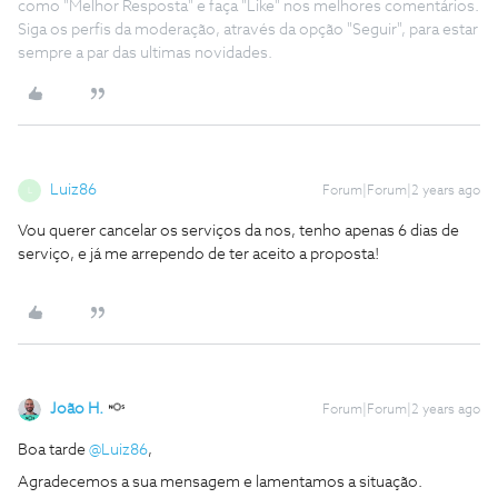
como "Melhor Resposta" e faça "Like" nos melhores comentários.
Siga os perfis da moderação, através da opção "Seguir", para estar
sempre a par das ultimas novidades.
Luiz86
Forum|Forum|2 years ago
L
Vou querer cancelar os serviços da nos, tenho apenas 6 dias de
serviço, e já me arrependo de ter aceito a proposta!
João H.
Forum|Forum|2 years ago
Boa tarde
@Luiz86
,
Agradecemos a sua mensagem e lamentamos a situação.