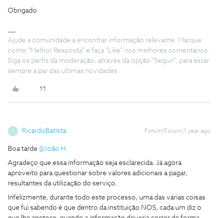
Obrigado
Ajude a comunidade a encontrar informação relevante. Marque
como "Melhor Resposta" e faça "Like" nos melhores comentários.
Siga os perfis da moderação, através da opção "Seguir", para estar
sempre a par das ultimas novidades.
RicardoBatista
Forum|Forum|1 year ago
R
Boa tarde ​
@João H.
Agradeço que essa informação seja esclarecida. Já agora
aproveito para questionar sobre valores adicionais a pagar,
resultantes da utilização do serviço.
Infelizmente, durante todo este processo, uma das várias coisas
que fui sabendo é que dentro da instituição NOS, cada um diz o