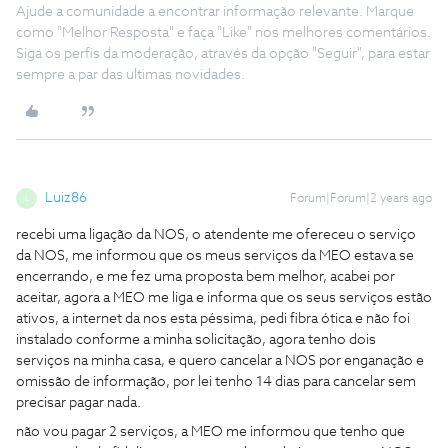
Ajude a comunidade a encontrar informação relevante. Marque
como "Melhor Resposta" e faça "Like" nos melhores comentários.
Siga os perfis da moderação, através da opção "Seguir", para estar
sempre a par das ultimas novidades.
Luiz86
Forum|Forum|2 years ago
L
recebi uma ligação da NOS, o atendente me ofereceu o serviço
da NOS, me informou que os meus serviços da MEO estava se
encerrando, e me fez uma proposta bem melhor, acabei por
aceitar, agora a MEO me liga e informa que os seus serviços estão
ativos, a internet da nos esta péssima, pedi fibra ótica e não foi
instalado conforme a minha solicitação, agora tenho dois
serviços na minha casa, e quero cancelar a NOS por enganação e
omissão de informação, por lei tenho 14 dias para cancelar sem
precisar pagar nada.
não vou pagar 2 serviços, a MEO me informou que tenho que