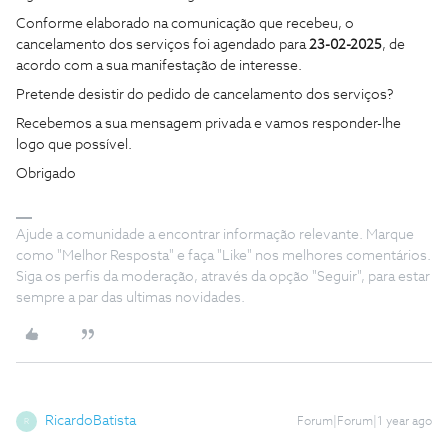
Conforme elaborado na comunicação que recebeu, o
cancelamento dos serviços foi agendado para
23-02-2025
, de
acordo com a sua manifestação de interesse.
Pretende desistir do pedido de cancelamento dos serviços?
Recebemos a sua mensagem privada e vamos responder-lhe
logo que possível.
Obrigado
Ajude a comunidade a encontrar informação relevante. Marque
como "Melhor Resposta" e faça "Like" nos melhores comentários.
Siga os perfis da moderação, através da opção "Seguir", para estar
sempre a par das ultimas novidades.
RicardoBatista
Forum|Forum|1 year ago
R