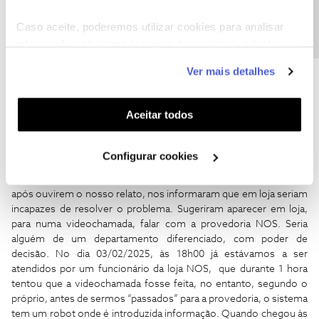
Precisa de ajuda?
pela colega em questão que resumidamente me disse: o tema foi
exposto internamente e não há nada que possa ser feito a não
Caso aceite, poderemos utilizar cookies para analisar
ser, ser-me atribuído um desconto na mensalidade dos
informação estatística (cookies de analítica), adaptar
equipamentos expansores de sinal. Isto tudo sem terem ouvido
este serviço às suas preferências e apresentar-lhe
as gravações. Tanto esta trabalhadora NOS como o seu colega
Ver mais detalhes
das rescisões voltaram a insistir que, apesar de ainda estar dentro
funcionalidades (cookies de personalização e
do período experimental, a NOS iria cobrar valores astronómicos
funcionalidade) e adaptar anúncios aos seus interesses
caso pretendesse rescindir contrato. A nossa ideia era, visto que
(cookies de publicidade personalizada). Pode gerir a
Aceitar todos
estaríamos a terminar contrato com a Vodafone, ver hipóteses
utilização dos cookies clicando em "
Configurar
mais favoráveis e de melhor qualidade, comparativamente à que
Cookies
".
tínhamos (ainda está activa). No dia 01/02/2025 fomos à loja
Configurar cookies
NOS do Gaiashopping com ao objectivo de tentar, desta vez
pessoalmente, de resolver o nosso problema. Prontamente,
após ouvirem o nosso relato, nos informaram que em loja seriam
incapazes de resolver o problema. Sugeriram aparecer em loja,
para numa videochamada, falar com a provedoria NOS. Seria
alguém de um departamento diferenciado, com poder de
decisão. No dia 03/02/2025, às 18h00 já estávamos a ser
atendidos por um funcionário da loja NOS, que durante 1 hora
tentou que a videochamada fosse feita, no entanto, segundo o
próprio, antes de sermos “passados” para a provedoria, o sistema
tem um robot onde é introduzida informação. Quando chegou às