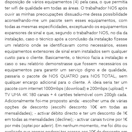
disposição de vários equipamentos (4) pela casa, o que permitia
ter wifi de qualidade em todas as áreas. O trabalhador NOS após
ouvir as minhas preocupações dissuadiu-me dessa possibilidade
aconselhando-me um pacote sem esses equipamentos, com
todas as mesmas especificidades, exceptuando os equipamentos
expansores de sinal e que, segundo o trabalhador NOS, no dia da
instalação, caso o técnico após a conclusão da instalação fizesse
um relatório onde se identificavam como necessários, esses
equipamentos extensores de sinal eram instalados sem qualquer
custo para o cliente. Basicamente, o técnico fazia a instalação e
caso o seu relatório demonstrasse que fossem necessários os
equipamentos para garantir um serviço digno e de qualidade,
passaria o pacote de NOS QUATRO para NOS TOTAL, sem
qualquer encargo adicional para o cliente. A ideia seria ter um
pacote com internet 1000mbps (download) e 200mbps (upload) +
TV UMA 4K 180 canais + 4 cartões telemóvel com 200gb cada.
Adicionalmente foi-me proposto ainda: -escolher uma de várias
opções de desconto (escolhi desconto 10€ em todas as
mensalidades); - activar débito directo e ter um desconto de 1€
em todas as mensalidades (declinei); - activar canais tvcine por 1€
por mês (optei por aderir). Em nenhum momento, me foi dito ou