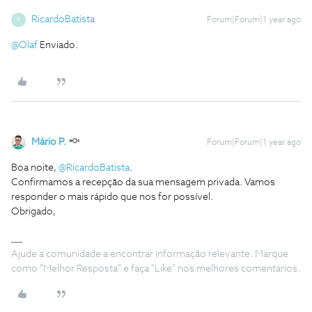
RicardoBatista
Forum|Forum|1 year ago
R
@Olaf
Enviado.
Mário P.
Forum|Forum|1 year ago
Boa noite, ​
@RicardoBatista
.
Confirmamos a recepção da sua mensagem privada. Vamos
responder o mais rápido que nos for possível.
Obrigado,
Ajude a comunidade a encontrar informação relevante. Marque
como "Melhor Resposta" e faça "Like" nos melhores comentários.