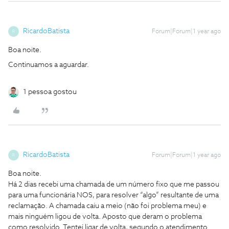
RicardoBatista
Forum|Forum|1 year ago
R
Boa noite.
Continuamos a aguardar.
1 pessoa gostou
RicardoBatista
Forum|Forum|1 year ago
R
Boa noite.
Há 2 dias recebi uma chamada de um número fixo que me passou
para uma funcionária NOS, para resolver “algo” resultante de uma
reclamação. A chamada caiu a meio (não foi problema meu) e
mais ninguém ligou de volta. Aposto que deram o problema
como resolvido. Tentei ligar de volta, segundo o atendimento