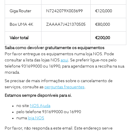
Giga Router
N7242079X003699
€120,000
Box UMA 4K
ZAAAA7J421370505
€80,000
Valor total
€200,00
Saiba como devolver gratuitamente os equipamentos
Por favor entregue os equipamentos numa loja NOS. Pode
consultar a lista das lojas NOS
aqui
. Se preferir ligue-nos pelo
telefone 931699000 ou 16990, para agendarmos a recolha na sua
morada.
Se precisar de mais informações sobre o cancelamento de
serviços, consulte as
perguntas frequentes
.
Estamos sempre disponíveis para si.
no site
NOS Ajuda
pelo telefone 931699000 ou 16990
numa
loja NOS
Por favor, não responda a este email. Este endereço serve