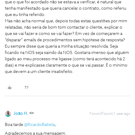
que o que foi acordado não se estava a verificar, é natural que
tenha manifestado que queria cancelar o contrato, como referiu
que eu tinha referido.
Mas não acha normal que, depois todas estas questões por mim
relatadas, não seria de bom tom contactar o cliente, explicar o
que se vai fazer e como se vai fazer? Em vez de começarem a
“disparar” emails de procedimentos sem hipótese de resposta?
Eu sempre disse que queria a minha situação resolvida. Seja
ficando na NOS seja saindo da NOS. Gostaria imenso que alguém
ligado ao meu processo me ligasse (como terá acontecido há 2
dias) e me explicasse claramente o que se vai passar. É o mínimo
que devem a um cliente insatisfeito.
João H.
Forum|Forum|1 year ago
Boa tarde ​
@RicardoBatista
,
Agradecemos a sua mensagem.