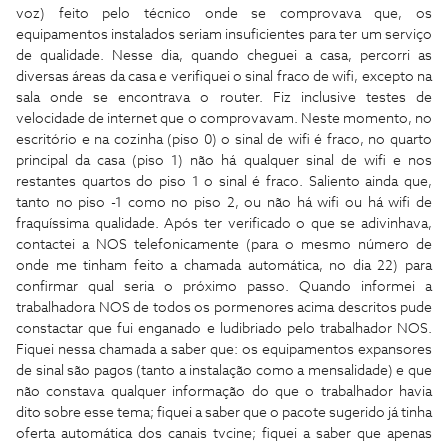
voz) feito pelo técnico onde se comprovava que, os
equipamentos instalados seriam insuficientes para ter um serviço
de qualidade. Nesse dia, quando cheguei a casa, percorri as
diversas áreas da casa e verifiquei o sinal fraco de wifi, excepto na
sala onde se encontrava o router. Fiz inclusive testes de
velocidade de internet que o comprovavam. Neste momento, no
escritório e na cozinha (piso 0) o sinal de wifi é fraco, no quarto
principal da casa (piso 1) não há qualquer sinal de wifi e nos
restantes quartos do piso 1 o sinal é fraco. Saliento ainda que,
tanto no piso -1 como no piso 2, ou não há wifi ou há wifi de
fraquíssima qualidade. Após ter verificado o que se adivinhava,
contactei a NOS telefonicamente (para o mesmo número de
onde me tinham feito a chamada automática, no dia 22) para
confirmar qual seria o próximo passo. Quando informei a
trabalhadora NOS de todos os pormenores acima descritos pude
constactar que fui enganado e ludibriado pelo trabalhador NOS.
Fiquei nessa chamada a saber que: os equipamentos expansores
de sinal são pagos (tanto a instalação como a mensalidade) e que
não constava qualquer informação do que o trabalhador havia
dito sobre esse tema; fiquei a saber que o pacote sugerido já tinha
oferta automática dos canais tvcine; fiquei a saber que apenas