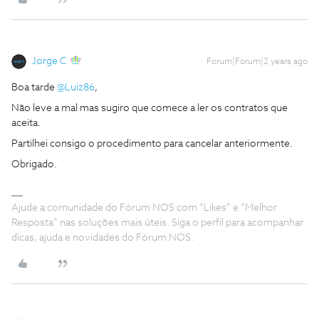
Jorge C
Forum|Forum|2 years ago
Boa tarde
@Luiz86
,
Não leve a mal mas sugiro que comece a ler os contratos que
aceita.
Partilhei consigo o procedimento para cancelar anteriormente.
Obrigado.
Ajude a comunidade do Fórum NOS com “Likes” e “Melhor
Resposta” nas soluções mais úteis. Siga o perfil para acompanhar
dicas, ajuda e novidades do Fórum NOS.