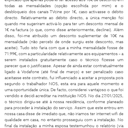
explicado que apenas poderei ter acesso aos 10€ de desconto em
todas as mensalidades (opção escolhida por mim) e o
desbloqueio dos canais TVcine por 1€, caso activasse o débito
directo. Relativamente ao débito directo, a única menção foi
quando me sugeriram activá-lo para ter um desconto mensal de
1€ na factura (o que, como disse anteriormente, declinei). Além
disso, foi-me atribuído um desconto suplementar de 10€ na
mensalidade (não percebi de onde surgiu este desconto, mas
aceitei). Tudo isto faria com que a minha mensalidade fosse de
71.99€, com a particularidade relativamente aos equipamentos – a
serem instalados gratuitamente caso o técnico fizesse um
parecer que o justificasse. Apesar de ainda estar contratualmente
ligado à Vodafone (até final de março) e ser penalizado caso
aceitasse este contrato, fui influenciado a aceitar a proposta pois
segundo o trabalhador NOS, esta era para aquele momento e
uma oportunidade única. De facto, considerei vantajoso o que foi
vendido e decidi acreditar na instituição NOS. No dia 27/01/2025,
o técnico dirigiu-se até à nossa residência, conforme planeado
para proceder à instalação do serviço. Assim que este entrou em
nossa casa disse de imediato que, não iriamos ter internet wifi de
qualidade em casa, no entanto prosseguiu com a instalação. No
final da instalação a minha esposa testemunhou o relatório (via