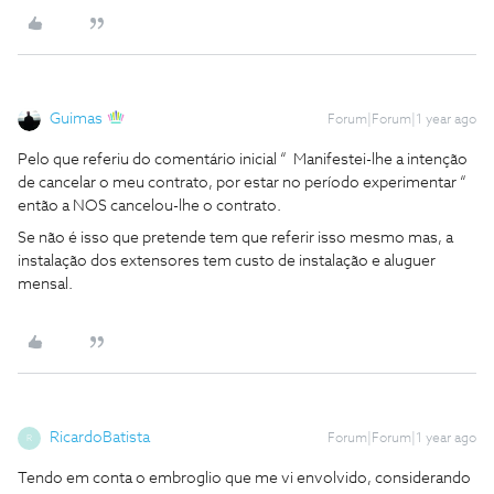
Guimas
Forum|Forum|1 year ago
Pelo que referiu do comentário inicial “ Manifestei-lhe a intenção
de cancelar o meu contrato, por estar no período experimentar “
então a NOS cancelou-lhe o contrato.
Se não é isso que pretende tem que referir isso mesmo mas, a
instalação dos extensores tem custo de instalação e aluguer
mensal.
RicardoBatista
Forum|Forum|1 year ago
R
Tendo em conta o embroglio que me vi envolvido, considerando