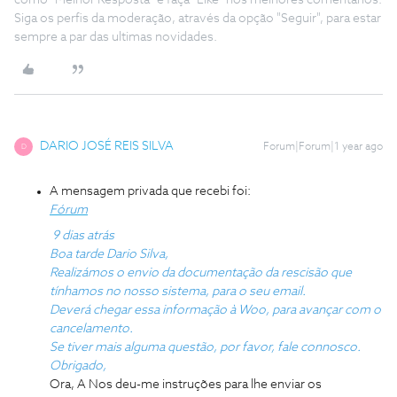
como "Melhor Resposta" e faça "Like" nos melhores comentários.
Siga os perfis da moderação, através da opção "Seguir", para estar
sempre a par das ultimas novidades.
DARIO JOSÉ REIS SILVA
Forum|Forum|1 year ago
D
A mensagem privada que recebi foi:
Fórum
9 dias atrás
Boa tarde Dario Silva,
Realizámos o envio da documentação da rescisão que
tínhamos no nosso sistema, para o seu email.
Deverá chegar essa informação à Woo, para avançar com o
cancelamento.
Se tiver mais alguma questão, por favor, fale connosco.
Obrigado,
Ora, A Nos deu-me instruções para lhe enviar os