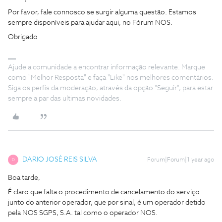
Por favor, fale connosco se surgir alguma questão. Estamos
sempre disponíveis para ajudar aqui, no Fórum NOS.
Obrigado
Ajude a comunidade a encontrar informação relevante. Marque
como "Melhor Resposta" e faça "Like" nos melhores comentários.
Siga os perfis da moderação, através da opção "Seguir", para estar
sempre a par das ultimas novidades.
DARIO JOSÉ REIS SILVA
Forum|Forum|1 year ago
D
Boa tarde,
É claro que falta o procedimento de cancelamento do serviço
junto do anterior operador, que por sinal, é um operador detido
pela NOS SGPS, S.A. tal como o operador NOS.