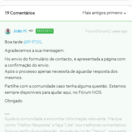
Mais antigos primeiro
19 Comentários
João H.
RESPOSTA
Forum|Forum|2 years ago
Boa tarde
@RMFDG
,
Agradecemos a sua mensagem.
No envio do formulário de contacto, é apresentada a página com
a confirmação do envio.
Após o processo apenas necessita de aguardar resposta dos
mesmos.
Partilhe com a comunidade caso tenha alguma questão. Estamos
sempre disponíveis para ajudar aqui, no Fórum NOS.
Obrigado
Ajude a comunidade a encontrar informação relevante. Marque
como "Melhor Resposta" e faça "Like" nos melhores comentários.
Siga os perfis da moderação, através da opção "Seguir", para estar