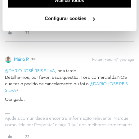
Aceitar todos
Olaf
Forum|Forum|1 year ago
utilização dos cookies clicando em "
Configurar
Cookies
".
Fale com a moderação para o perifl ​
@Fórum
Configurar cookies
Mário P.
Forum|Forum|1 year ago
@DARIO JOSÉ REIS SILVA
, boa tarde.
Detalhe-nos, por favor, a sua questão. Foi o comercial da NOS
que fez o pedido de cancelamento ou foi o ​
@DARIO JOSÉ REIS
SILVA
?
Obrigado,
Ajude a comunidade a encontrar informação relevante. Marque
como "Melhor Resposta" e faça "Like" nos melhores comentários.