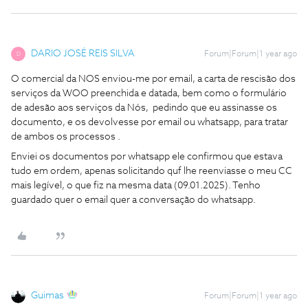
DARIO JOSÉ REIS SILVA
Forum|Forum|1 year ago
D
O comercial da NOS enviou-me por email, a carta de rescisão dos
serviços da WOO preenchida e datada, bem como o formulário
de adesão aos serviços da Nós, pedindo que eu assinasse os
documento, e os devolvesse por email ou whatsapp, para tratar
de ambos os processos .
Enviei os documentos por whatsapp ele confirmou que estava
tudo em ordem, apenas solicitando quf lhe reenviasse o meu CC
mais legível, o que fiz na mesma data (09.01.2025). Tenho
guardado quer o email quer a conversação do whatsapp.
Guimas
Forum|Forum|1 year ago