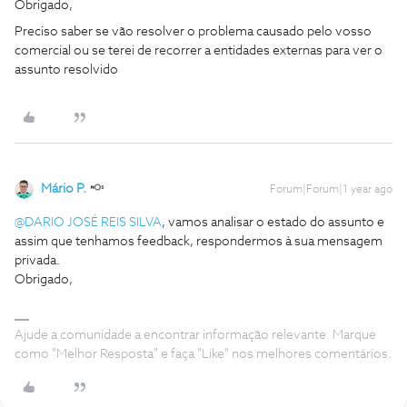
Obrigado,
Preciso saber se vão resolver o problema causado pelo vosso
comercial ou se terei de recorrer a entidades externas para ver o
assunto resolvido
Mário P.
Forum|Forum|1 year ago
@DARIO JOSÉ REIS SILVA
, vamos analisar o estado do assunto e
assim que tenhamos feedback, respondermos à sua mensagem
privada.
Obrigado,
Ajude a comunidade a encontrar informação relevante. Marque
como "Melhor Resposta" e faça "Like" nos melhores comentários.