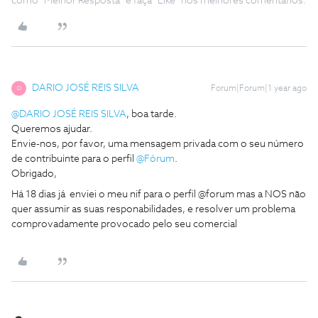
como "Melhor Resposta" e faça "Like" nos melhores comentários.
DARIO JOSÉ REIS SILVA
Forum|Forum|1 year ago
D
@DARIO JOSÉ REIS SILVA
, boa tarde.
Queremos ajudar.
Envie-nos, por favor, uma mensagem privada com o seu número
de contribuinte para o perfil ​
@Fórum
.
Obrigado,
Há 18 dias já enviei o meu nif para o perfil @forum mas a NOS não
quer assumir as suas responabilidades, e resolver um problema
comprovadamente provocado pelo seu comercial