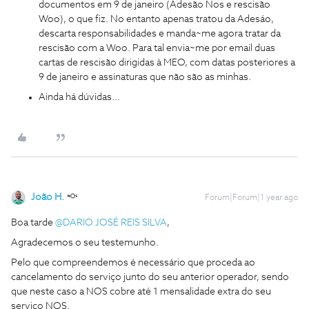
documentos em 9 de janeiro (Adesão Nos e rescisão
Woo), o que fiz. No entanto apenas tratou da Adesáo,
descarta responsabilidades e manda~me agora tratar da
rescisão com a Woo. Para tal envia~me por email duas
cartas de rescisão dirigidas à MEO, com datas posteriores a
9 de janeiro e assinaturas que não são as minhas.
Ainda há dúvidas...
João H.
Forum|Forum|1 year ago
Boa tarde ​
@DARIO JOSÉ REIS SILVA
,
Agradecemos o seu testemunho.
Pelo que compreendemos é necessário que proceda ao
cancelamento do serviço junto do seu anterior operador, sendo
que neste caso a NOS cobre até 1 mensalidade extra do seu
serviço NOS.