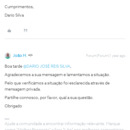
Cumprimentos,
Dario Silva
João H.
Forum|Forum|1 year ago
Boa tarde ​
@DARIO JOSÉ REIS SILVA
,
Agradecemos a sua mensagem e lamentamos a situação.
Pelo que verificámos a situação foi esclarecida através de
mensagem privada.
Partilhe connosco, por favor, qual a sua questão.
Obrigado
Ajude a comunidade a encontrar informação relevante. Marque