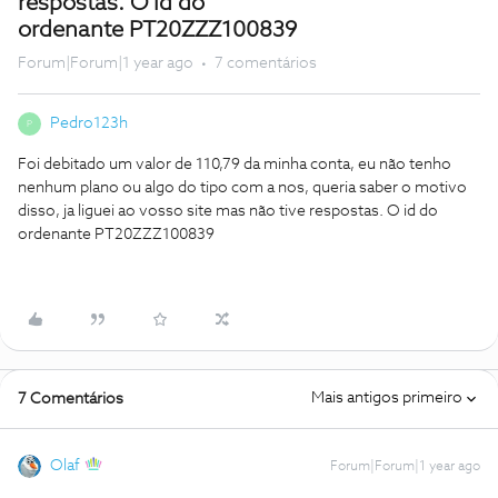
respostas. O id do
ordenante PT20ZZZ100839
Forum|Forum|1 year ago
7 comentários
Pedro123h
P
Foi debitado um valor de 110,79 da minha conta, eu não tenho
nenhum plano ou algo do tipo com a nos, queria saber o motivo
disso, ja liguei ao vosso site mas não tive respostas. O id do
ordenante PT20ZZZ100839
Mais antigos primeiro
7 Comentários
Olaf
Forum|Forum|1 year ago