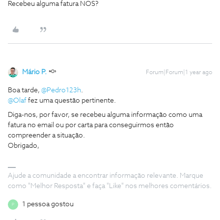
Recebeu alguma fatura NOS?
Mário P.
Forum|Forum|1 year ago
Boa tarde,
@Pedro123h
.
@Olaf
fez uma questão pertinente.
Diga-nos, por favor, se recebeu alguma informação como uma
fatura no email ou por carta para conseguirmos então
compreender a situação.
Obrigado,
Ajude a comunidade a encontrar informação relevante. Marque
como "Melhor Resposta" e faça "Like" nos melhores comentários.
1 pessoa gostou
P