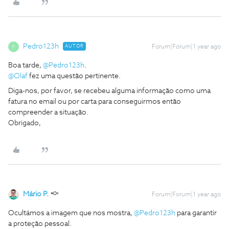
Pedro123h
AUTOR
Forum|Forum|1 year ago
P
Boa tarde,
@Pedro123h
.
@Olaf
fez uma questão pertinente.
Diga-nos, por favor, se recebeu alguma informação como uma
fatura no email ou por carta para conseguirmos então
compreender a situação.
Obrigado,
Mário P.
Forum|Forum|1 year ago
Ocultámos a imagem que nos mostra,
@Pedro123h
para garantir
a proteção pessoal.