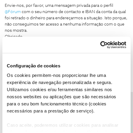
Envie-nos, por favor, uma mensagem privada para o perfil
@Fórum
com o seu número de contacto e IBAN da conta da qual
foi retirado o dinheiro para endereçarmos a situação. Isto porque,
não conseguimos ter acesso a nenhuma informação com o que
nos mostra.
Obrigado,
Ajude a comunidade a encontrar informação relevante. Marque
como "Melhor Resposta" e faça "Like" nos melhores comentários.
Configuração de cookies
Os cookies permitem-nos proporcionar lhe uma
experiência de navegação personalizada e segura.
Utilizamos cookies e/ou ferramentas similares nos
nossos websites ou aplicações que são necessários
Pedro123h
AUTOR
Forum|Forum|1 year ago
P
Precisa de ajuda?
para o seu bom funcionamento técnico (cookies
Ta bem on
necessários para a prestação de serviço).
Caso aceite, poderemos utilizar cookies para analisar
informação estatística (cookies de analítica), adaptar