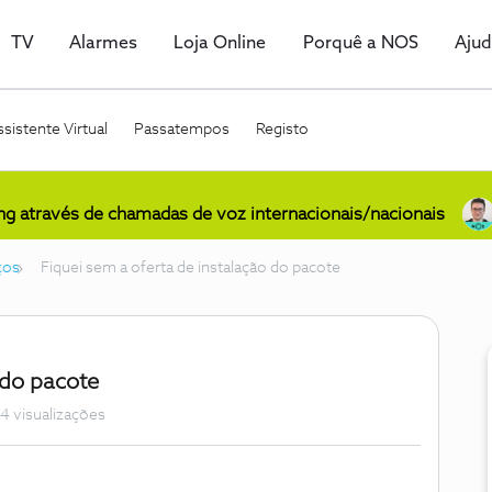
TV
Alarmes
Loja Online
Porquê a NOS
Aju
sistente Virtual
Passatempos
Registo
ing através de chamadas de voz internacionais/nacionais
ços
Fiquei sem a oferta de instalação do pacote
 do pacote
4 visualizações