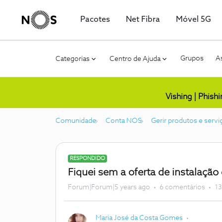
Pacotes
Net Fibra
Móvel 5G
Grupos
As
Categorias
Centro de Ajuda
Vishing | Phish
Comunidade
Conta NOS
Gerir produtos e servi
RESPONDIDO
Fiquei sem a oferta de instalação
Forum|Forum|5 years ago
6 comentários
13
Maria José da Costa Gomes