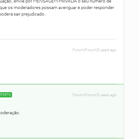
 situação, envie por MENSAGEM PRIVADA o seu numero de
que os moderadores possam averiguar e poder responder
poderá sair prejudicado.
Forum|Forum|5 years ago
SPOSTA
Forum|Forum|5 years ago
moderação.