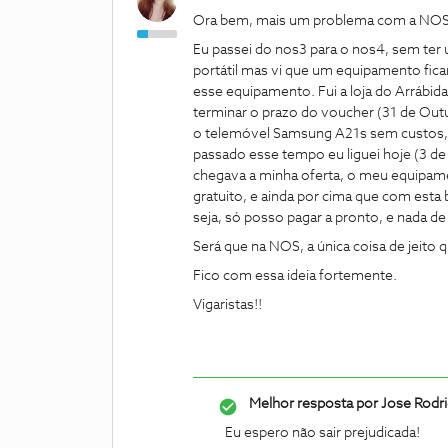
Ora bem, mais um problema com a NOS
Eu passei do nos3 para o nos4, sem ter
portátil mas vi que um equipamento fica
esse equipamento. Fui a loja do Arrábid
terminar o prazo do voucher (31 de Outu
o telemóvel Samsung A21s sem custos, e
passado esse tempo eu liguei hoje (3 de
chegava a minha oferta, o meu equipame
gratuito, e ainda por cima que com esta
seja, só posso pagar a pronto, e nada d
Será que na NOS, a única coisa de jeito
Fico com essa ideia fortemente.
Vigaristas!!
Melhor resposta por
Jose Rodr
Eu espero não sair prejudicada!