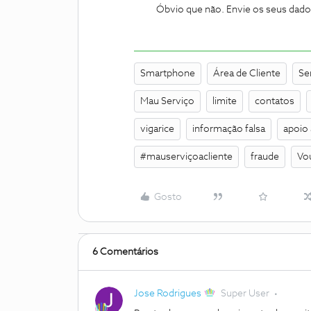
Óbvio que não. Envie os seus dad
Smartphone
Área de Cliente
Se
Mau Serviço
limite
contatos
vigarice
informação falsa
apoio 
#mauserviçoacliente
fraude
Vo
Gosto
6 Comentários
Jose Rodrigues
Super User