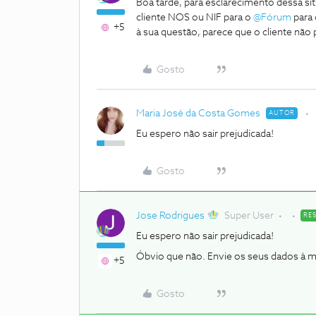
Boa tarde, para esclarecimento dessa
cliente NOS ou NIF para o
@Fórum
para 
+5
à sua questão, parece que o cliente não 
Gosto
Maria José da Costa Gomes
AUTOR
Eu espero não sair prejudicada!
Gosto
Jose Rodrigues
Super User
RE
Eu espero não sair prejudicada!
Óbvio que não. Envie os seus dados à 
+5
Gosto