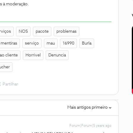
os à moderação.
rviços
NOS
pacote
problemas
mentiras
serviço
mau
16990
Burla
ao cliente
Horrivel
Denuncia
ucher
Partilhar
Mais antigos primeiro
Forum|Forum|5 years ago