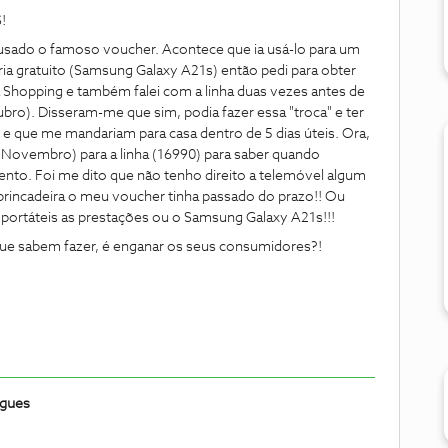
!
 usado o famoso voucher. Acontece que ia usá-lo para um
ria gratuito (Samsung Galaxy A21s) então pedi para obter
a Shopping e também falei com a linha duas vezes antes de
bro). Disseram-me que sim, podia fazer essa "troca" e ter
 que me mandariam para casa dentro de 5 dias úteis. Ora,
 Novembro) para a linha (16990) para saber quando
nto. Foi me dito que não tenho direito a telemóvel algum
 brincadeira o meu voucher tinha passado do prazo!! Ou
e portáteis as prestações ou o Samsung Galaxy A21s!!!
 que sabem fazer, é enganar os seus consumidores?!
igues