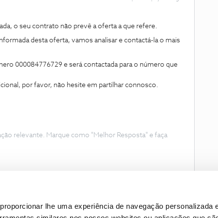
,
a, o seu contrato não prevê a oferta a que refere.
informada desta oferta, vamos analisar e contactá-la o mais
mero 000084776729 e será contactada para o número que
ional, por favor, não hesite em partilhar connosco.
ação relevante. Marque como "Melhor Resposta" e faça
proporcionar lhe uma experiência de navegação personalizada e
erramentas similares nos nossos websites ou aplicações que sã