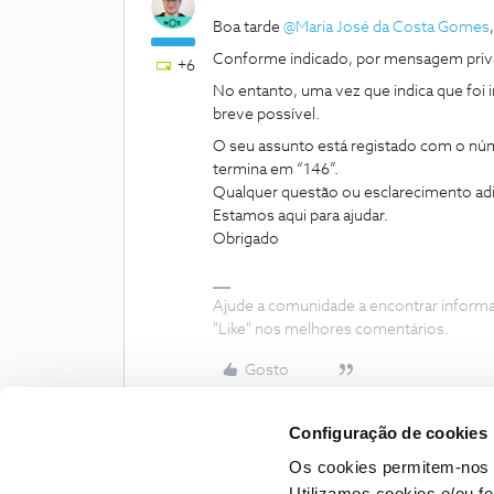
Boa tarde
@Maria José da Costa Gomes
Conforme indicado, por mensagem privad
+6
No entanto, uma vez que indica que foi 
breve possível.
O seu assunto está registado com o nú
termina em “146”.
Qualquer questão ou esclarecimento adic
Estamos aqui para ajudar.
Obrigado
Ajude a comunidade a encontrar inform
"Like" nos melhores comentários.
Gosto
Configuração de cookies
Os cookies permitem-nos 
Utilizamos cookies e/ou f