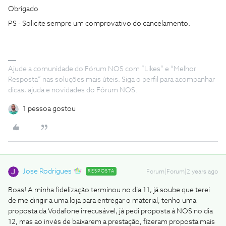
Obrigado
PS - Solicite sempre um comprovativo do cancelamento.
Ajude a comunidade do Fórum NOS com “Likes” e “Melhor
Resposta” nas soluções mais úteis. Siga o perfil para acompanhar
dicas, ajuda e novidades do Fórum NOS.
1 pessoa gostou
Jose Rodrigues
RESPOSTA
Forum|Forum|2 years ago
Boas! A minha fidelização terminou no dia 11, já soube que terei
de me dirigir a uma loja para entregar o material, tenho uma
proposta da Vodafone irrecusável, já pedi proposta á NOS no dia
12, mas ao invés de baixarem a prestação, fizeram proposta mais