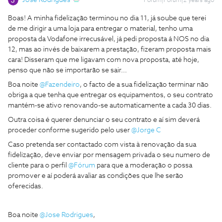
Jose Rodrigues
Forum|Forum|2 years ago
Boas! A minha fidelização terminou no dia 11, já soube que terei
de me dirigir a uma loja para entregar o material, tenho uma
proposta da Vodafone irrecusável, já pedi proposta á NOS no dia
12, mas ao invés de baixarem a prestação, fizeram proposta mais
cara! Disseram que me ligavam com nova proposta, até hoje,
penso que não se importarão se sair...
Boa noite
@Fazendeiro
, o facto de a sua fidelização terminar não
obriga a que tenha que entregar os equipamentos, o seu contrato
mantém-se ativo renovando-se automaticamente a cada 30 dias.
Outra coisa é querer denunciar o seu contrato e aí sim deverá
proceder conforme sugerido pelo user
@Jorge C
Caso pretenda ser contactado com vista à renovação da sua
fidelização, deve enviar por mensagem privada o seu numero de
cliente para o perfil
@Fórum
para que a moderação o possa
promover e aí poderá avaliar as condições que lhe serão
oferecidas.
Boa noite
@Jose Rodrigues
,