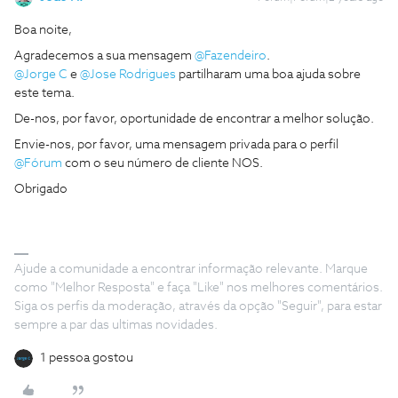
Boa noite,
Agradecemos a sua mensagem
@Fazendeiro
.
@Jorge C
e
@Jose Rodrigues
partilharam uma boa ajuda sobre
este tema.
De-nos, por favor, oportunidade de encontrar a melhor solução.
Envie-nos, por favor, uma mensagem privada para o perfil
@Fórum
com o seu número de cliente NOS.
Obrigado
Ajude a comunidade a encontrar informação relevante. Marque
como "Melhor Resposta" e faça "Like" nos melhores comentários.
Siga os perfis da moderação, através da opção "Seguir", para estar
sempre a par das ultimas novidades.
1 pessoa gostou