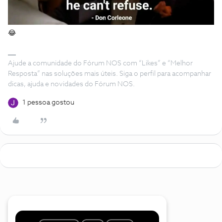
😂
Ajude a comunidade do Fórum NOS com “Likes” e “Melhor
Resposta” nas soluções mais úteis. Siga o perfil para acompanhar
dicas, ajuda e novidades do Fórum NOS.
1 pessoa gostou