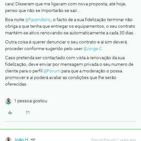
cara! Disseram que me ligavam com nova proposta, até hoje,
penso que não se importarão se sair...
Boa noite
@Fazendeiro
, o facto de a sua fidelização terminar não
obriga a que tenha que entregar os equipamentos, o seu contrato
mantém-se ativo renovando-se automaticamente a cada 30 dias.
Outra coisa é querer denunciar o seu contrato e aí sim deverá
proceder conforme sugerido pelo user
@Jorge C
Caso pretenda ser contactado com vista à renovação da sua
fidelização, deve enviar por mensagem privada o seu numero de
cliente para o perfil
@Fórum
para que a moderação o possa
promover e aí poderá avaliar as condições que lhe serão
oferecidas.
1 pessoa gostou
João H.
Forum|Forum|2 years ago