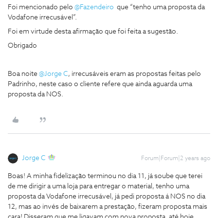
Foi mencionado pelo
@Fazendeiro
que “tenho uma proposta da
Vodafone irrecusável”.
Foi em virtude desta afirmação que foi feita a sugestão.
Obrigado
Boa noite
@Jorge C
, irrecusáveis eram as propostas feitas pelo
Padrinho, neste caso o cliente refere que ainda aguarda uma
proposta da NOS.
Jorge C
Forum|Forum|2 years ago
Boas! A minha fidelização terminou no dia 11, já soube que terei
de me dirigir a uma loja para entregar o material, tenho uma
proposta da Vodafone irrecusável, já pedi proposta á NOS no dia
12, mas ao invés de baixarem a prestação, fizeram proposta mais
cara! Disseram que me ligavam com nova proposta, até hoje,