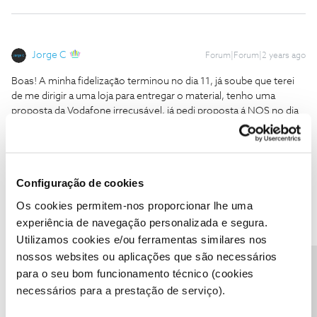
Jorge C
Forum|Forum|2 years ago
Boas! A minha fidelização terminou no dia 11, já soube que terei
de me dirigir a uma loja para entregar o material, tenho uma
proposta da Vodafone irrecusável, já pedi proposta á NOS no dia
12, mas ao invés de baixarem a prestação, fizeram proposta mais
cara! Disseram que me ligavam com nova proposta, até hoje,
penso que não se importarão se sair...
Boa noite
@Fazendeiro
, o facto de a sua fidelização terminar não
Configuração de cookies
obriga a que tenha que entregar os equipamentos, o seu contrato
Os cookies permitem-nos proporcionar lhe uma
mantém-se ativo renovando-se automaticamente a cada 30 dias.
experiência de navegação personalizada e segura.
Outra coisa é querer denunciar o seu contrato e aí sim deverá
Utilizamos cookies e/ou ferramentas similares nos
proceder conforme sugerido pelo user
@Jorge C
nossos websites ou aplicações que são necessários
Caso pretenda ser contactado com vista à renovação da sua
Precisa de ajuda?
para o seu bom funcionamento técnico (cookies
fidelização, deve enviar por mensagem privada o seu numero de
necessários para a prestação de serviço).
cliente para o perfil
@Fórum
para que a moderação o possa
promover e aí poderá avaliar as condições que lhe serão