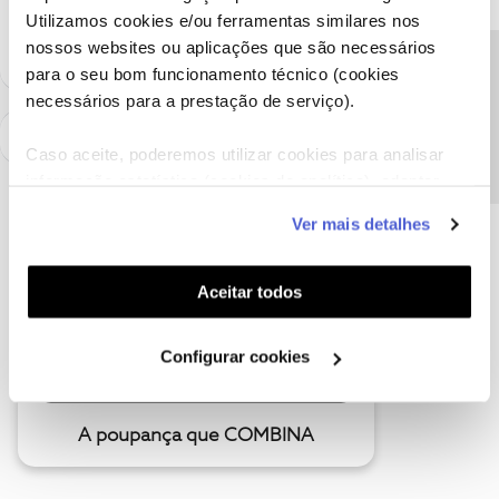
como "Melhor Resposta" e faça "Like" nos melhores comentários.
Utilizamos cookies e/ou ferramentas similares nos
nossos websites ou aplicações que são necessários
Precisa de ajuda?
para o seu bom funcionamento técnico (cookies
necessários para a prestação de serviço).
Caso aceite, poderemos utilizar cookies para analisar
informação estatística (cookies de analítica), adaptar
este serviço às suas preferências e apresentar-lhe
Ver mais detalhes
funcionalidades (cookies de personalização e
funcionalidade) e adaptar anúncios aos seus interesses
(cookies de publicidade personalizada). Pode gerir a
Aceitar todos
utilização dos cookies clicando em "
Configurar
Cookies
".
Configurar cookies
A poupança que COMBINA