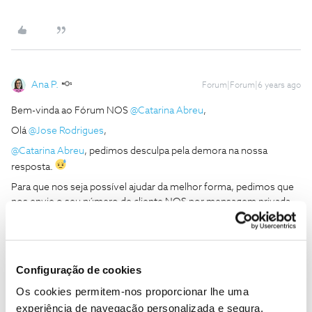
Ana P.
Forum|Forum|6 years ago
Bem-vinda ao Fórum NOS
@Catarina Abreu
,
Olá
@Jose Rodrigues
,
@Catarina Abreu
, pedimos desculpa pela demora na nossa
resposta.
Para que nos seja possível ajudar da melhor forma, pedimos que
nos envie o seu número de cliente NOS por mensagem privada,
por favor.
Aconselhamos que não coloque os seus dados em público pois,
dessa forma, é que conseguimos salvaguardar os mesmos.
Obrigada
Configuração de cookies
Os cookies permitem-nos proporcionar lhe uma
experiência de navegação personalizada e segura.
Ajude a comunidade a encontrar informação relevante. Marque